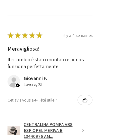
★
★
★
★
★
il y a 4 semaines
Meravigliosa!
Il ricambio è stato montato e per ora
funziona perfettamente
Giovanni F.
Lovere, 25
Cet avis vous a-t-il été utile ?
CENTRALINA POMPA ABS
ESP OPEL MERIVA B
13440976 AM...