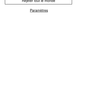
Rejeter tout le monde
Paramètres
réparation de l'unité de commande
Blue&Me
Nous réparons tous les calculateurs
Blue&Me pour Fiat, Alfa Romeo, Lancia,
Jeep et Chrysler.
réparation de l'unité de contrôle GPL