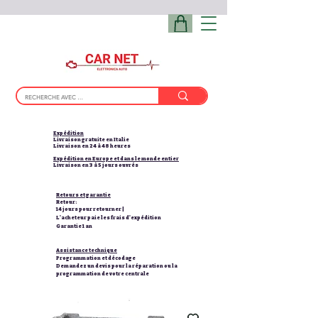
Expédition
Livraison gratuite en Italie
Livraison en 24 à 48 heures
Expédition en Europe et dans le monde entier
Livraison en 3 à 5 jours ouvrés
Retours et garantie
Retour:
14 jours pour retourner |
L'acheteur paie les frais d'expédition
Garantie 1 an
Assistance technique
Programmation et décodage
Demandez un devis pour la réparation ou la
programmation de votre centrale