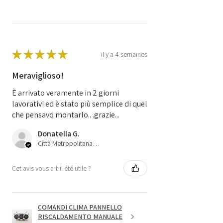
★
★
★
★
★
il y a 4 semaines
Meraviglioso!
È arrivato veramente in 2 giorni
lavorativi ed è stato più semplice di quel
che pensavo montarlo.. .grazie...
Donatella G.
Città Metropolitana di Bologna, 45
Cet avis vous a-t-il été utile ?
COMANDI CLIMA PANNELLO
RISCALDAMENTO MANUALE