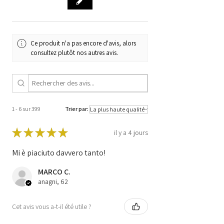
Code du
BOSCH
fabricant
0281011783
Code
0 281 011 783 /
Ce produit n'a pas encore d'avis, alors
9658556780 /
consultez plutôt nos autres avis.
96 585 567 80 /
EDC16C34 /
1039S07456
1 - 6 sur 399
Trier par:
★
★
★
★
★
il y a 4 jours
Mi è piaciuto davvero tanto!
MARCO C.
anagni, 62
Cet avis vous a-t-il été utile ?