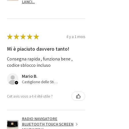
LANCI...
★
★
★
★
★
il y a 1 mois
Mi è piaciuto davvero tanto!
Consegna rapida , funziona bene ,
codice sblocco incluso
Mario B.
Castiglione delle Stiviere, 25
Cet avis vous a-t-il été utile ?
RADIO NAVIGATORE
BLUETOOTH TOUCH SCREEN