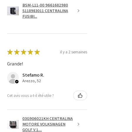
BSM-L11-00 9661682980
S118983011 CENTRALINA
FUSIBI...
★
★
★
★
★
il y a 2 semaines
Grande!
Stefamo R.
Arezzo, 52
Cet avis vous a-t-il été utile ?
03G906021KH CENTRALINA
MOTORE VOLKSWAGEN
GOLF V 1....