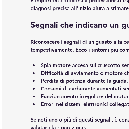
È importante affidarsi a professionisti esp
diagnosi precisa all’inizio aiuta a stimar
Segnali che indicano un gu
Riconoscere i segnali di un guasto alla ce
tempestivamente. Ecco i sintomi più com
Spia motore accesa
 sul cruscotto s
Difficoltà di avviamento
 o motore c
Perdita di potenza
 durante la guida.
Consumi di carburante aumentati
 se
Funzionamento irregolare
 del motor
Errori nei sistemi elettronici
 collega
Se noti uno o più di questi segnali, è con
valutare la riparazione.