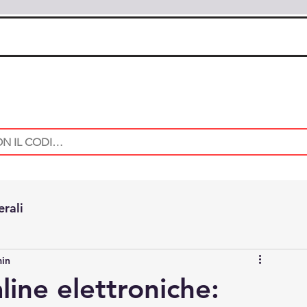
erali
min
line elettroniche: