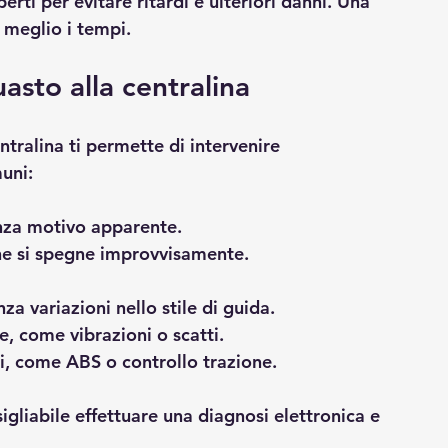
erti per evitare ritardi e ulteriori danni. Una 
e meglio i tempi.
asto alla centralina
ntralina ti permette di intervenire 
uni:
enza motivo apparente.
he si spegne improvvisamente.
nza variazioni nello stile di guida.
e, come vibrazioni o scatti.
ti, come ABS o controllo trazione.
sigliabile effettuare una diagnosi elettronica e 