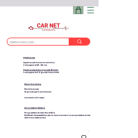
Spedizioni
Spedizione Gratuita in Italia
Consegna in 24 - 48 ore
Spedizione in Europa e nel Mondo
Consegna in 3-5 giorni lavorativi
Resi e Garanzia
Restituzione:
14 giorni per il restituire |
Garanzia di 1 anno
Assistenza Tecnica
Programmazione e Scodifica
Richiedi un preventivo per la riparazione o la programmazione
della tua centralina