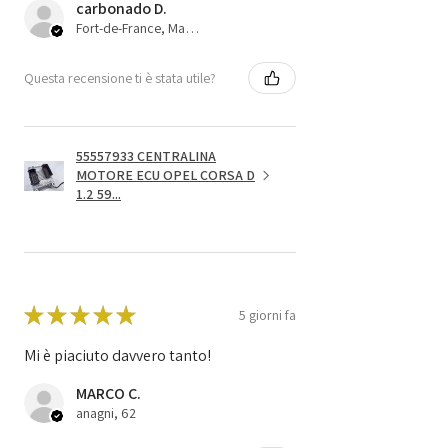
carbonado D.
Fort-de-France, Martinique
Questa recensione ti è stata utile?
55557933 CENTRALINA
MOTORE ECU OPEL CORSA D
1.2 59...
★
★
★
★
★
5 giorni fa
Mi è piaciuto davvero tanto!
MARCO C.
anagni, 62