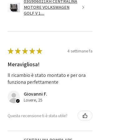
03G906021KH CENTRALINA
MOTORE VOLKSWAGEN
GOLF V 1....
★
★
★
★
★
4 settimane fa
Meravigliosa!
Il ricambio è stato montato e per ora
funziona perfettamente
Giovanni F.
Lovere, 25
Questa recensione ti è stata utile?