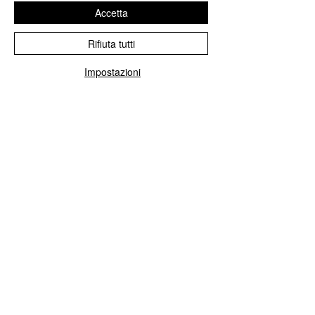
Accetta
COMANDI CLIMA PANNELLO
RISCALDAMENTO MANUALE
LANCI...
Rifiuta tutti
Impostazioni
Mostra di più
I NOSTRI SERVIZI