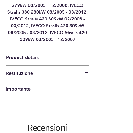
279kW 08/2005 - 12/2008, IVECO
Stralis 380 280kW 08/2005 - 03/2012,
IVECO Stralis 420 309kW 02/2008 -
03/2012, IVECO Stralis 420 309kW
08/2005 - 03/2012, IVECO Stralis 420
309kW 08/2005 - 12/2007
Product details
Category
ENGINE CONTROL
Restituzione
UNIT ECU
14 giorni per la restituzione |
Importante
L'acquirente paga le spese di spedizione.
Brand
IVECO
Verifica che i codici corrispondono al tuo
Model
STRALIS TRAKKER
articolo prima di ordinare!
EUROARGO
Type
EDC 7UC31-12.10
Recensioni