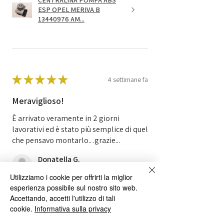
CENTRALINA POMPA ABS
ESP OPEL MERIVA B
13440976 AM...
★
★
★
★
★
4 settimane fa
Meraviglioso!
È arrivato veramente in 2 giorni
lavorativi ed è stato più semplice di quel
che pensavo montarlo.. .grazie...
Donatella G.
Città Metropolitana di Bologna, 45
Utilizziamo i cookie per offrirti la miglior
esperienza possibile sul nostro sito web.
Questa recensione ti è stata utile?
Accettando, accetti l'utilizzo di tali
cookie.
Informativa sulla privacy