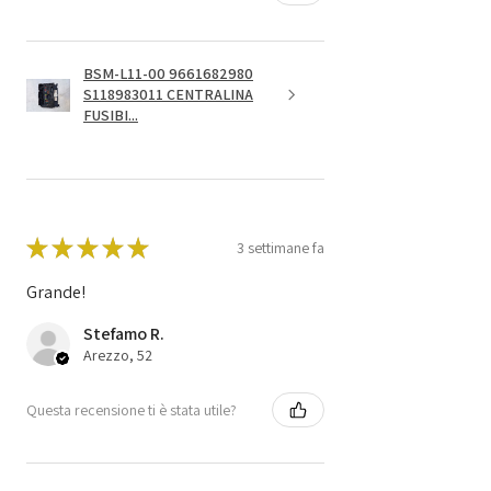
BSM-L11-00 9661682980
S118983011 CENTRALINA
FUSIBI...
★
★
★
★
★
3 settimane fa
Grande!
Stefamo R.
Arezzo, 52
Questa recensione ti è stata utile?