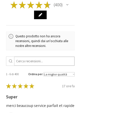
Manufacturer
BOSCH
★
★
★
★
★
400
400
Code
0281020048
Code
504122542
0 281 020 048
EDC 7UC31 12.10
1039S56197
Questo prodotto non ha ancora
recensioni, quindi dai un'occhiata alle
nostre altre recensioni.
1 - 6 di 400
Ordina per:
★
★
★
★
★
17 ore fa
Super
merci beaucoup service parfait et rapide