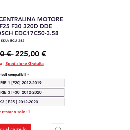
 CENTRALINA MOTORE
F25 F30 320D DDE
OSCH EDC17C50-3.58
SKU: ECU 262
Prezzo
Prezzo
0 € 
225,00 €
regolare
scontato
sa
|
Spedizione Gratuita
icoli compatibili
*
IE 1 [F20] 2012-2019
IE 3 [F30] 2012-2020
 [ F25 ] 2012-2020
 restano solo: 1
i al carrello