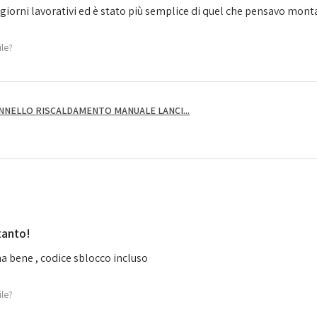
giorni lavorativi ed è stato più semplice di quel che pensavo montarl
ile?
NNELLO RISCALDAMENTO MANUALE LANCI...
tanto!
a bene , codice sblocco incluso
ile?