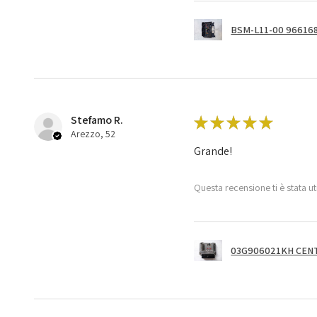
BSM-L11-00 966168
Stefamo R.
★
★
★
★
★
Arezzo, 52
Grande!
Questa recensione ti è stata ut
03G906021KH CENT