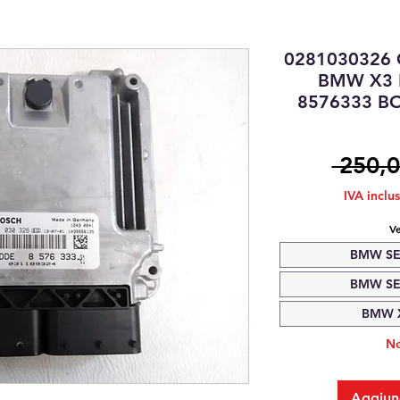
0281030326
BMW X3 
8576333 B
 250,0
IVA inclu
Ve
BMW SER
BMW SER
BMW X3
Ne
Aggiung