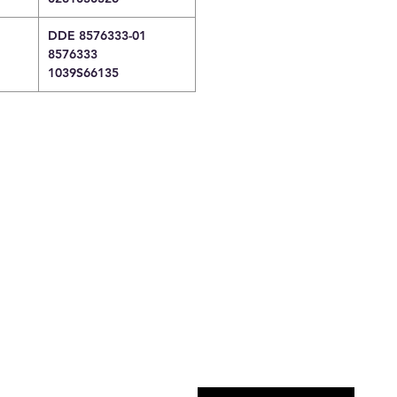
DDE 8576333-01
8576333
1039S66135