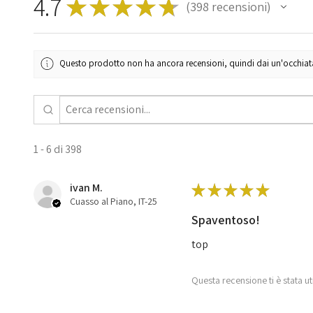
4.7
★
★
★
★
★
398
recensioni
398
Questo prodotto non ha ancora recensioni, quindi dai un'occhiata a
1 - 6 di 398
ivan M.
★
★
★
★
★
Cuasso al Piano, IT-25
Spaventoso!
top
Questa recensione ti è stata ut