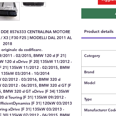
Product details
0 DDE 8576333 CENTRALINA MOTORE
 X3 [ F30 F25 ] MODELLI DAL 2011 AL
2018
originale da codificare.
/2011 - 02/2015, BMW 120 d [F 21]
Category
 120 d xDrive [F 20] 135kW 11/2012 -
[F 21] 135kW 11/2012 - 02/2015, BMW
Brand
] 135kW 03/2014 - 10/2014
W 02/2012 - 03/2016, BMW 320 d
Model
kW 02/2012 - 06/2015, BMW 320 d GT [F
5, BMW 320 d GT xDrive [F 34] 135kW
0 d Touring [F 31] 135kW 09/2012 -
Type
fficientDynamics [F 31] 120kW 03/2013
ing xDrive [F 31] 135kW 03/2013 -
Manufacturer Cod
[F 30] 135kW 07/2012 - 06/2015, BMW