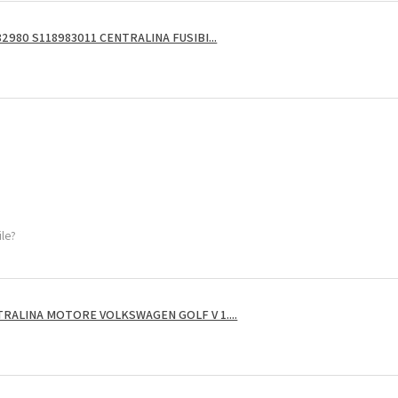
2980 S118983011 CENTRALINA FUSIBI...
ile?
RALINA MOTORE VOLKSWAGEN GOLF V 1....