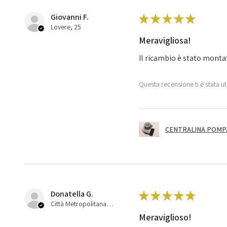
Giovanni F.
★
★
★
★
★
Lovere, 25
Meravigliosa!
Il ricambio è stato monta
Questa recensione ti è stata ut
CENTRALINA POMPA 
Donatella G.
★
★
★
★
★
Città Metropolitana di Bologna, 45
Meraviglioso!