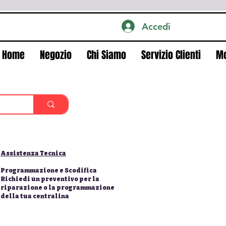
Accedi
Home
Negozio
Chi Siamo
Servizio Clienti
M
Assistenza Tecnica
Programmazione e Scodifica
Richiedi un preventivo per la
riparazione o la programmazione
della tua centralina