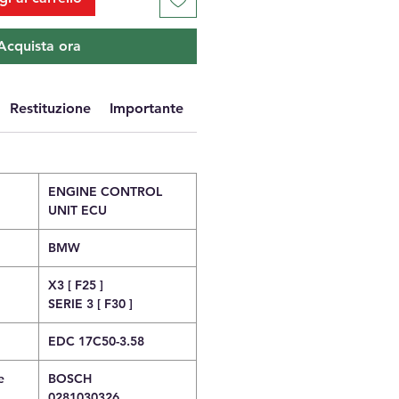
Acquista ora
Restituzione
Importante
ENGINE CONTROL
UNIT ECU
BMW
X3 [ F25 ]
SERIE 3 [ F30 ]
EDC 17C50-3.58
e
BOSCH
0281030326