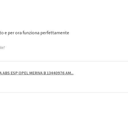
to e per ora funziona perfettamente
ile?
ABS ESP OPEL MERIVA B 13440976 AM...