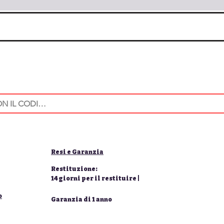
Resi e Garanzia
Restituzione:
14 giorni per il restituire |
o
Garanzia di 1 anno