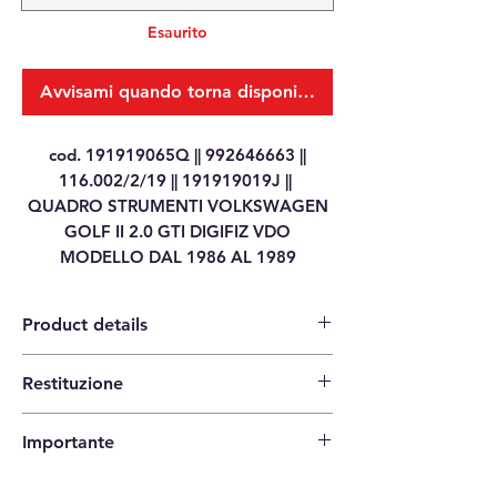
Esaurito
Avvisami quando torna disponibile
cod. 191919065Q || 992646663 ||
116.002/2/19 || 191919019J ||
QUADRO STRUMENTI VOLKSWAGEN
GOLF II 2.0 GTI DIGIFIZ VDO
MODELLO DAL 1986 AL 1989
Product details
Restituzione
Category
SPEEDOMETER/INSTRUMENT
14 per la restituzione |
CLUSTER
Importante
L'acquirente paga le spese di restituzione.
Brand
VW
Verifica che i codici corrispondono al tuo