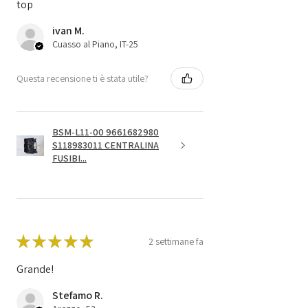
top
ivan M.
Cuasso al Piano, IT-25
Questa recensione ti è stata utile?
BSM-L11-00 9661682980
S118983011 CENTRALINA
FUSIBI...
★
★
★
★
★
2 settimane fa
Grande!
Stefamo R.