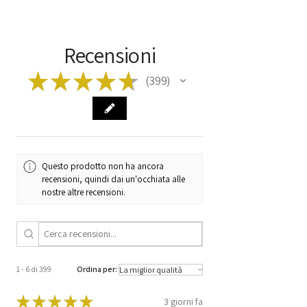
articolo prima di ordinare!
Model
GOLF JETTA
Type
MANUALE
Recensioni
Manufacturer
191919065Q
★
★
★
★
★
399
399
Code
Code
191 919 065 Q
116.002/2/19
191 919 019 J
Questo prodotto non ha ancora
recensioni, quindi dai un'occhiata alle
nostre altre recensioni.
1 - 6 di 399
Ordina per:
★
★
★
★
★
3 giorni fa