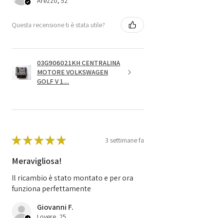
Arezzo, 52
Questa recensione ti è stata utile?
03G906021KH CENTRALINA
MOTORE VOLKSWAGEN
GOLF V 1....
★
★
★
★
★
3 settimane fa
Meravigliosa!
Il ricambio è stato montato e per ora
funziona perfettamente
Giovanni F.
Lovere, 25