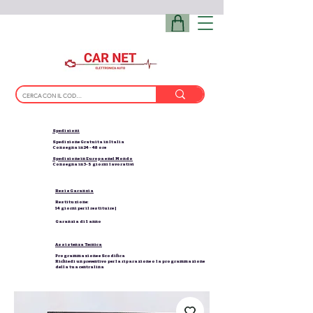
Spedizioni
Spedizione Gratuita in Italia
Consegna in 24 - 48 ore
Spedizione in Europa e nel Mondo
Consegna in 3-5 giorni lavorativi
Resi e Garanzia
Restituzione:
14 giorni per il restituire |
Garanzia di 1 anno
Assistenza Tecnica
Programmazione e Scodifica
Richiedi un preventivo per la riparazione o la programmazione
della tua centralina