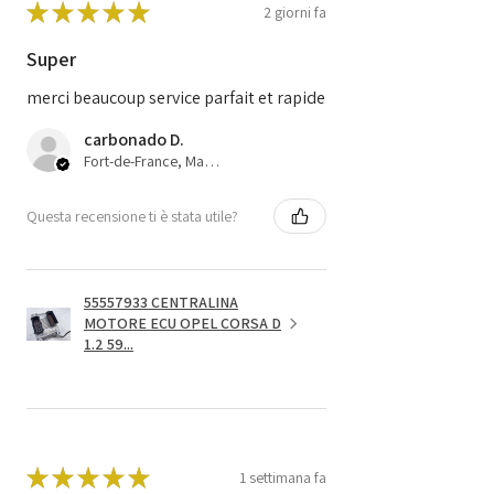
★
★
★
★
★
2 giorni fa
Super
merci beaucoup service parfait et rapide
carbonado D.
Fort-de-France, Martinique
Questa recensione ti è stata utile?
55557933 CENTRALINA
MOTORE ECU OPEL CORSA D
1.2 59...
★
★
★
★
★
1 settimana fa