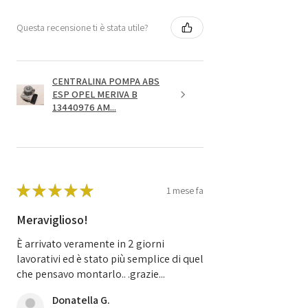
Questa recensione ti è stata utile?
CENTRALINA POMPA ABS
ESP OPEL MERIVA B
13440976 AM...
★
★
★
★
★
1 mese fa
Meraviglioso!
È arrivato veramente in 2 giorni
lavorativi ed è stato più semplice di quel
che pensavo montarlo.. .grazie...
Donatella G.