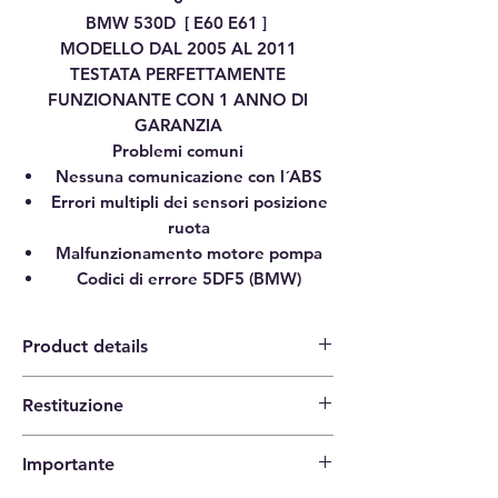
BMW 530D [ E60 E61 ]
MODELLO DAL 2005 AL 2011
TESTATA PERFETTAMENTE
FUNZIONANTE CON 1 ANNO DI
GARANZIA
Problemi comuni
Nessuna comunicazione con l´ABS
Errori multipli dei sensori posizione
ruota
Malfunzionamento motore pompa
Codici di errore 5DF5 (BMW)
Product details
Restituzione
Category
ABS CONTROL UNIT
14 giorni per la restituzione |
PUMP
Importante
L'acquirente paga le spese di spedizione
Brand
BMW