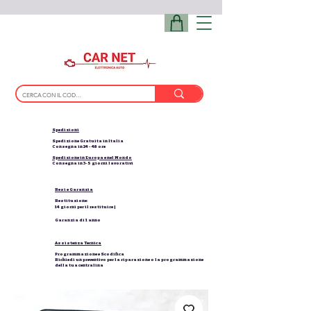
Spedizioni
Spedizione Gratuita in Italia
Consegna in 24 - 48 ore
Spedizione in Europa e nel Mondo
Consegna in 3-5 giorni lavorativi
Resi e Garanzia
Restituzione:
14 giorni per il restituire |
Garanzia di 1 anno
Assistenza Tecnica
Programmazione e Scodifica
Richiedi un preventivo per la riparazione o la programmazione
della tua centralina