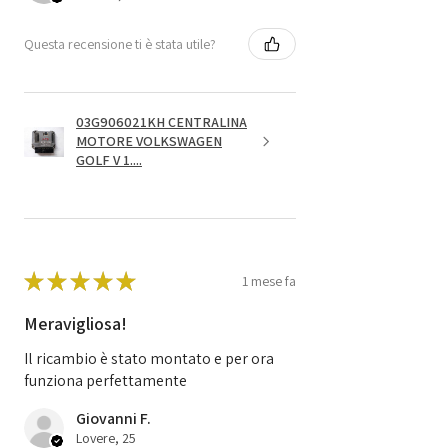
Questa recensione ti è stata utile?
03G906021KH CENTRALINA
MOTORE VOLKSWAGEN
GOLF V 1....
★
★
★
★
★
1 mese fa
Meravigliosa!
Il ricambio è stato montato e per ora
funziona perfettamente
Giovanni F.
Lovere, 25