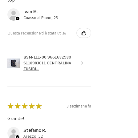
ivan M.
Cuasso al Piano, 25
Questa recensione ti è stata utile?
BSM-L11-00 9661682980
S118983011 CENTRALINA
FUSIBI...
★
★
★
★
★
3 settimane fa
Grande!
Stefamo R.
Arezzo, 52