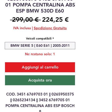
01 POMPA CENTRALINA ABS
ESP BMW 530D E60
Prezzo
Prezzo
 299,00 € 
224,25 €
regolare
scontato
IVA inclusa
|
Spedizione Gratuita
Veicoli compatibili
*
BMW SERIE 5 [ E60 E61 ] 2005-2011
Ne restano solo: 1
Aggiungi al carrello
Acquista ora
COD. 3451 6769703 01 || 0265950375
|| 0265234134 || 3452 6769705 01
POMPA CENTRALINA ABS ESP BOSCH
8