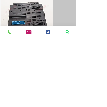
Riparazione centraline Blue&Me
Ripariamo tutte le centraline Blue&Me
Fiat, Alfa Romeo, Lancia, Jeep, Chrisler