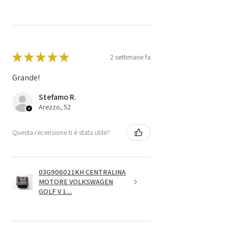
★
★
★
★
★
2 settimane fa
Grande!
Stefamo R.
Arezzo, 52
Questa recensione ti è stata utile?
03G906021KH CENTRALINA
MOTORE VOLKSWAGEN
GOLF V 1....