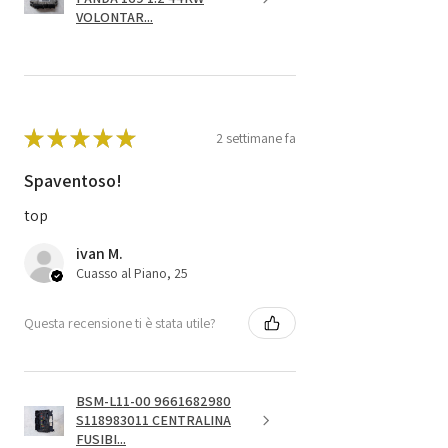
VOLONTAR...
★
★
★
★
★
2 settimane fa
Spaventoso!
top
ivan M.
Cuasso al Piano, 25
Questa recensione ti è stata utile?
BSM-L11-00 9661682980
S118983011 CENTRALINA
FUSIBI...