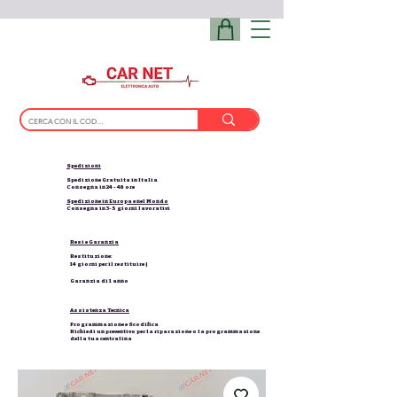
Spedizioni
Spedizione Gratuita in Italia
Consegna in 24 - 48 ore
Spedizione in Europa e nel Mondo
Consegna in 3-5 giorni lavorativi
Resi e Garanzia
Restituzione:
14 giorni per il restituire |
Garanzia di 1 anno
Assistenza Tecnica
Programmazione e Scodifica
Richiedi un preventivo per la riparazione o la programmazione
della tua centralina