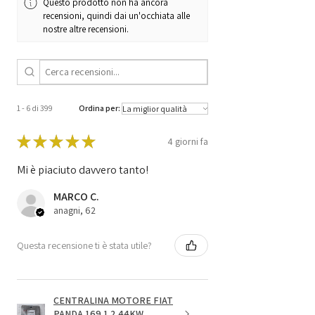
Questo prodotto non ha ancora
9001090149 /
recensioni, quindi dai un'occhiata alle
GJC-A54CFS0-5000 /
nostre altre recensioni.
GJCA54CFS05000 /
ME17.9.11 / P04
1 - 6 di 399
Ordina per:
★
★
★
★
★
4 giorni fa
Mi è piaciuto davvero tanto!
MARCO C.
anagni, 62
Questa recensione ti è stata utile?
CENTRALINA MOTORE FIAT
PANDA 169 1.2 44KW