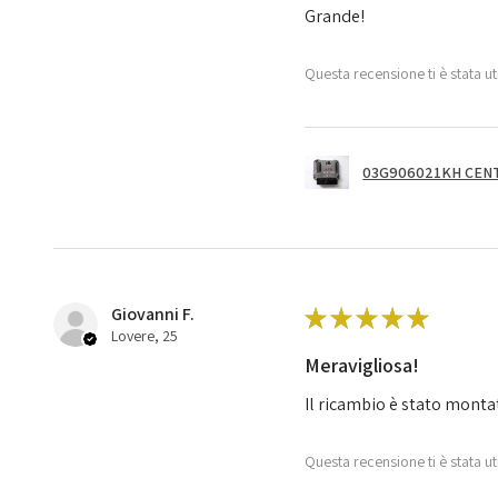
Grande!
Questa recensione ti è stata ut
03G906021KH CENT
Giovanni F.
★
★
★
★
★
Lovere, 25
Meravigliosa!
Il ricambio è stato monta
Questa recensione ti è stata ut