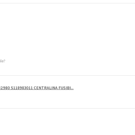
ile?
2980 S118983011 CENTRALINA FUSIBI...