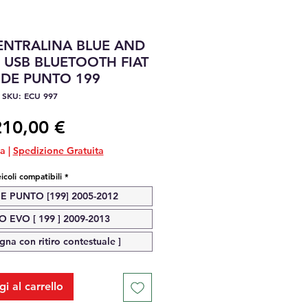
ENTRALINA BLUE AND
USB BLUETOOTH FIAT
DE PUNTO 199
SKU: ECU 997
Prezzo
210,00 €
sa
|
Spedizione Gratuita
icoli compatibili
*
E PUNTO [199] 2005-2012
 EVO [ 199 ] 2009-2013
na con ritiro contestuale ]
i al carrello