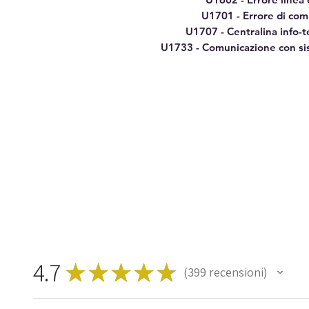
U1701 - Errore di co
U1707 - Centralina info-
U1733 - Comunicazione con si
4.7
★
★
★
★
★
399
recensioni
399