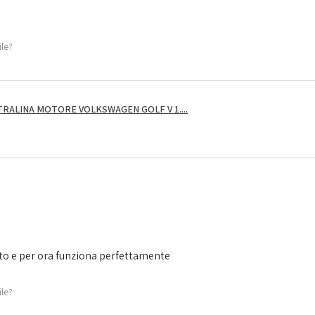
ile?
RALINA MOTORE VOLKSWAGEN GOLF V 1....
to e per ora funziona perfettamente
ile?