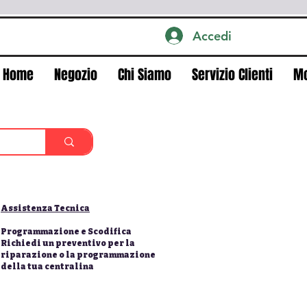
Accedi
Home
Negozio
Chi Siamo
Servizio Clienti
M
Assistenza Tecnica
Programmazione e Scodifica
Richiedi un preventivo per la
riparazione o la programmazione
della tua centralina