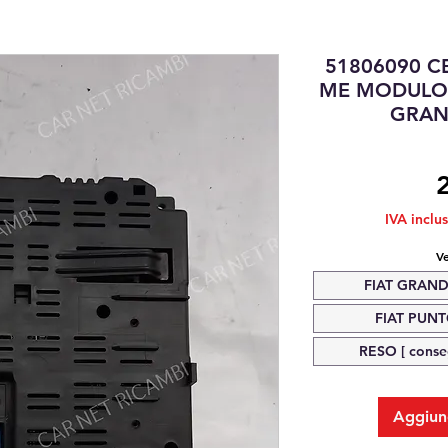
51806090 C
ME MODULO 
GRAN
IVA inclu
Ve
FIAT GRAND
FIAT PUNTO
RESO [ conseg
Aggiung