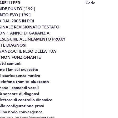
RELLI PER
Code
NDE PUNTO [ 199 ]
NTO EVO [ 199 ]
DAL 2005 IN POI
GINALE REVISIONATO TESTATO
ON 1 ANNO DI GARANZIA
 ESEGUIRE ALLINEAMENTO PROXY
TE DIAGNOSI.
ANDOCI IL RESO DELLA TUA
A NON FUNZIONANTE
etti comuni:
no i km sul cruscotto
si scarica senza motivo
l telefono tramite bluetooth
nano i comandi vocali
à sensore di diagnosi
lettore di controllo dinamico
lo configurazione proxi
alina nodo convergence
 can bus, spento/intermittente