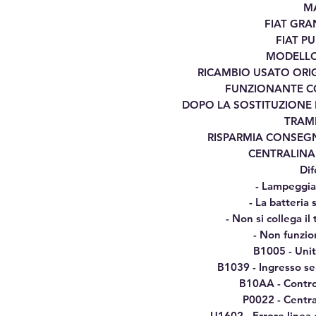
MA
FIAT GRA
FIAT PU
MODELLO 
RICAMBIO USATO ORI
FUNZIONANTE C
DOPO LA SOSTITUZIONE
TRAMI
RISPARMIA CONSEGN
CENTRALIN
Dif
- Lampeggia
- La batteria 
- Non si collega i
- Non funzio
B1005 - Unit
B1039 - Ingresso se
B10AA - Control
P0022 - Centr
U1602 - Errore linea