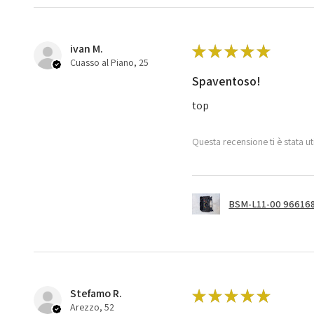
ivan M.
★
★
★
★
★
Cuasso al Piano, 25
Spaventoso!
top
Questa recensione ti è stata ut
BSM-L11-00 966168
Stefamo R.
★
★
★
★
★
Arezzo, 52