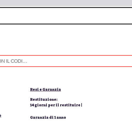
Resi e Garanzia
Restituzione:
14 giorni per il restituire |
o
Garanzia di 1 anno