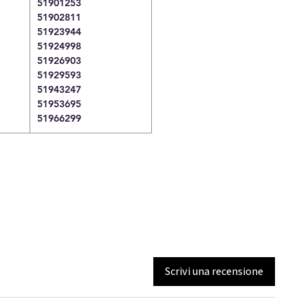
51901253
51902811
51923944
51924998
51926903
51929593
51943247
51953695
51966299
Scrivi una recensione