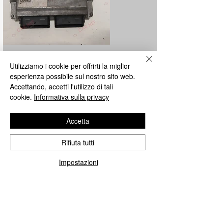
Riparazione centraline GPL
Utilizziamo i cookie per offrirti la miglior
esperienza possibile sul nostro sito web.
Ripariamo tutte le centraline GPL
Accettando, accetti l'utilizzo di tali
Metatron e Landi Renzo impianti della
cookie.
Informativa sulla privacy
casa madre.
Accetta
Rifiuta tutti
Impostazioni