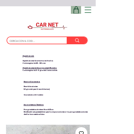
Spedizioni
Spedizione Gratuita in Italia
Consegna in 24 - 48 ore
Spedizione in Europa e nel Mondo
Consegna in 3-5 giorni lavorativi
Resi e Garanzia
Restituzione:
14 giorni per il restituire |
Garanzia di 1 anno
Assistenza Tecnica
Programmazione e Scodifica
Richiedi un preventivo per la riparazione o la programmazione
della tua centralina