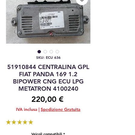
SKU: ECU 636
51910844 CENTRALINA GPL
FIAT PANDA 169 1.2
BIPOWER CNG ECU LPG
METATRON 4100240
Prezzo
220,00 €
IVA inclusa
|
Spedizione Gratuita
★
★
★
★
★
1
Veicoli compatibili
*