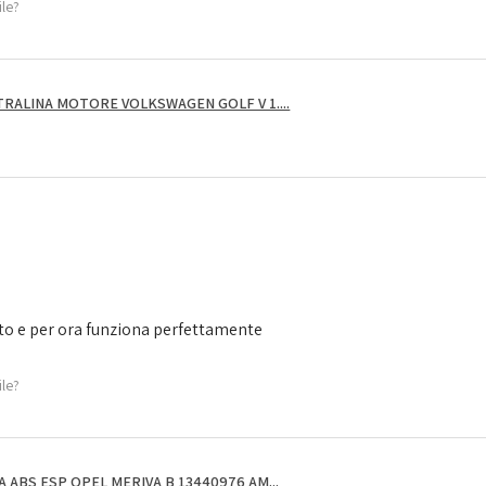
ile?
RALINA MOTORE VOLKSWAGEN GOLF V 1....
to e per ora funziona perfettamente
ile?
ABS ESP OPEL MERIVA B 13440976 AM...