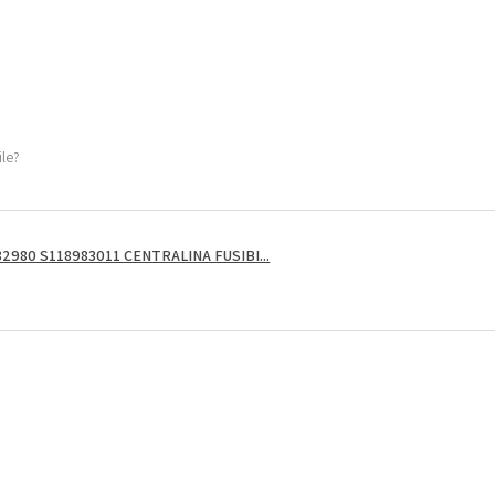
ile?
2980 S118983011 CENTRALINA FUSIBI...