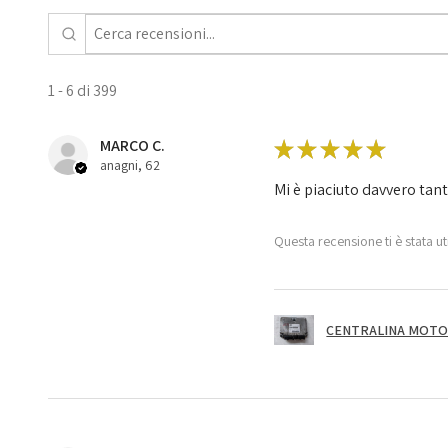
1 - 6 di 399
MARCO C.
★
★
★
★
★
anagni, 62
Mi è piaciuto davvero tan
Questa recensione ti è stata ut
CENTRALINA MOTOR