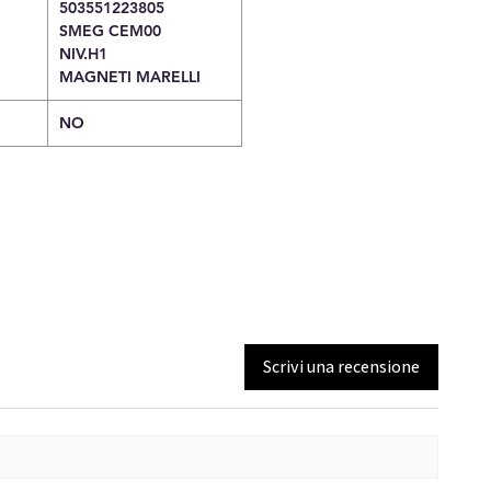
503551223805
SMEG CEM00
NIV.H1
MAGNETI MARELLI
NO
Scrivi una recensione