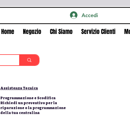
Accedi
Home
Negozio
Chi Siamo
Servizio Clienti
M
Assistenza Tecnica
Programmazione e Scodifica
Richiedi un preventivo per la
riparazione o la programmazione
della tua centralina