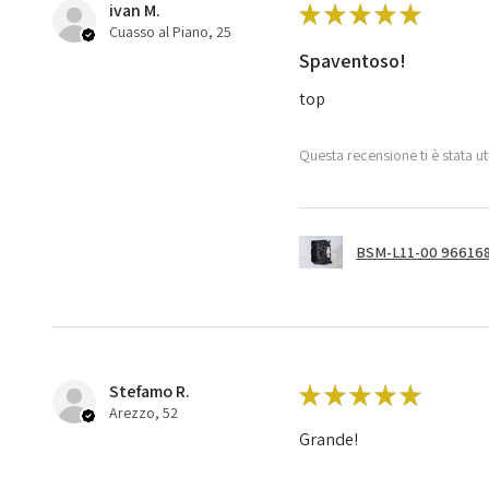
ivan M.
★
★
★
★
★
Cuasso al Piano, 25
Spaventoso!
top
Questa recensione ti è stata ut
BSM-L11-00 966168
Stefamo R.
★
★
★
★
★
Arezzo, 52
Grande!