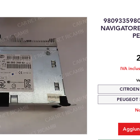
980933598
NAVIGATORE
P
IVA inclu
Ve
CITROEN 
PEUGEOT 50
Ne
Aggiung