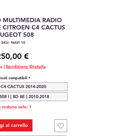
0 MULTIMEDIA RADIO
 CITROEN C4 CACTUS
EUGEOT 508
SKU: NAVI 10
Prezzo
250,00 €
sa
|
Spedizione Gratuita
icoli compatibili
*
C4 CACTUS 2014-2020
8 I [ 8D 8E ] 2010-2018
 restano solo: 1
i al carrello