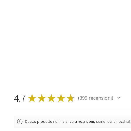
4.7
★
★
★
★
★
399
recensioni
399
Questo prodotto non ha ancora recensioni, quindi dai un'occhiata a