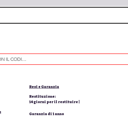
Resi e Garanzia
Restituzione:
14 giorni per il restituire |
o
Garanzia di 1 anno