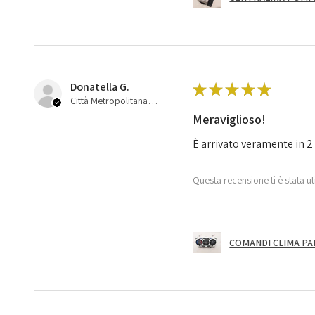
Donatella G.
★
★
★
★
★
Città Metropolitana di Bologna, 45
Meraviglioso!
È arrivato veramente in 2 
Questa recensione ti è stata ut
COMANDI CLIMA PA