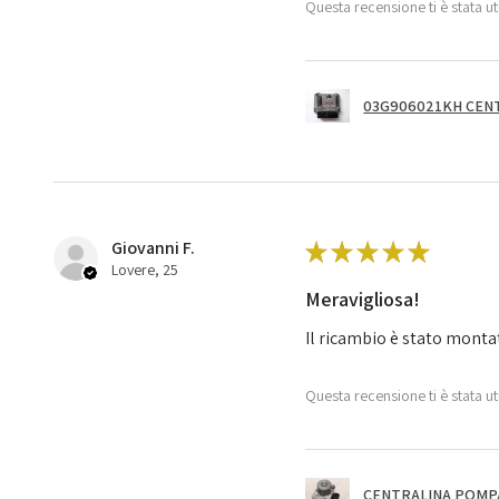
Questa recensione ti è stata ut
03G906021KH CENT
Giovanni F.
★
★
★
★
★
Lovere, 25
Meravigliosa!
Il ricambio è stato monta
Questa recensione ti è stata ut
CENTRALINA POMPA 