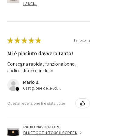
LANCI...
★
★
★
★
★
1 mese fa
Mi è piaciuto davvero tanto!
Consegna rapida , funziona bene ,
codice sblocco incluso
Mario B.
Castiglione delle Stiviere, 25
Questa recensione ti è stata utile?
RADIO NAVIGATORE
BLUETOOTH TOUCH SCREEN