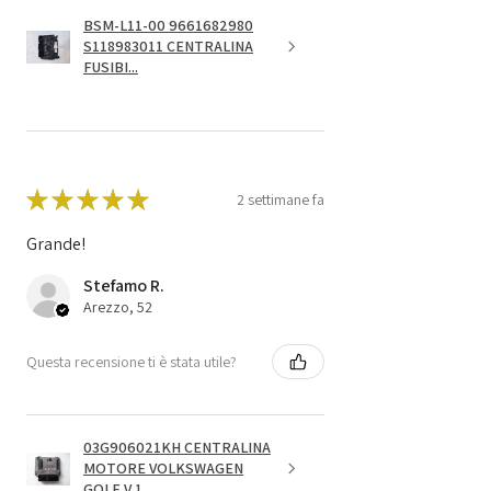
BSM-L11-00 9661682980
S118983011 CENTRALINA
FUSIBI...
★
★
★
★
★
2 settimane fa
Grande!
Stefamo R.
Arezzo, 52
Questa recensione ti è stata utile?
03G906021KH CENTRALINA
MOTORE VOLKSWAGEN
GOLF V 1....