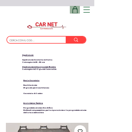
Spedizioni
Spedizione Gratuita in Italia
Consegna in 24 - 48 ore
Spedizione in Europa e nel Mondo
Consegna in 3-5 giorni lavorativi
Resi e Garanzia
Restituzione:
14 giorni per il restituire |
Garanzia di 1 anno
Assistenza Tecnica
Programmazione e Scodifica
Richiedi un preventivo per la riparazione o la programmazione
della tua centralina