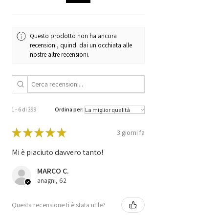
Code
5WK90808 [03]
Code
A2661531191 /
Questo prodotto non ha ancora
A 266 153 11 91 /
recensioni, quindi dai un'occhiata alle
HW A 003 446 60 40
nostre altre recensioni.
/
HW A0034466040
1 - 6 di 399
Ordina per:
★
★
★
★
★
3 giorni fa
Mi è piaciuto davvero tanto!
MARCO C.
anagni, 62
Questa recensione ti è stata utile?