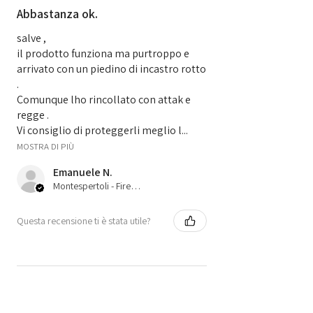
PIN Code
NO
Abbastanza ok.
salve ,
il prodotto funziona ma purtroppo e
arrivato con un piedino di incastro rotto
.
Comunque lho rincollato con attak e
regge .
Vi consiglio di proteggerli meglio l...
MOSTRA DI PIÙ
Emanuele N.
Montespertoli - Firenze, 52
Questa recensione ti è stata utile?