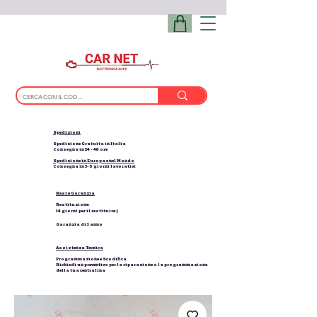
Spedizioni
Spedizione Gratuita in Italia
Consegna in 24 - 48 ore
Spedizione in Europa e nel Mondo
Consegna in 3-5 giorni lavorativi
Resi e Garanzia
Restituzione:
14 giorni per il restituire |
Garanzia di 1 anno
Assistenza Tecnica
Programmazione e Scodifica
Richiedi un preventivo per la riparazione o la programmazione
della tua centralina