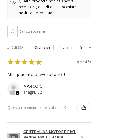
Questo prodotto non ha ancora
S610-CDDW /
recensioni, quindi dai un'occhiata alle
500 HYBRID 1.0L GSE
nostre altre recensioni.
EMEA
1 - 6 di 399
Ordina per:
★
★
★
★
★
3 giorni fa
Mi è piaciuto davvero tanto!
MARCO C.
anagni, 62
Questa recensione ti è stata utile?
CENTRALINA MOTORE FIAT
PANDA 169 1.2 44KW