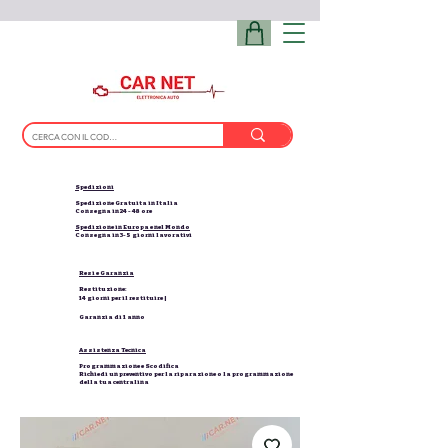
Spedizioni
Spedizione Gratuita in Italia
Consegna in 24 - 48 ore
Spedizione in Europa e nel Mondo
Consegna in 3-5 giorni lavorativi
Resi e Garanzia
Restituzione:
14 giorni per il restituire |
Garanzia di 1 anno
Assistenza Tecnica
Programmazione e Scodifica
Richiedi un preventivo per la riparazione o la programmazione
della tua centralina