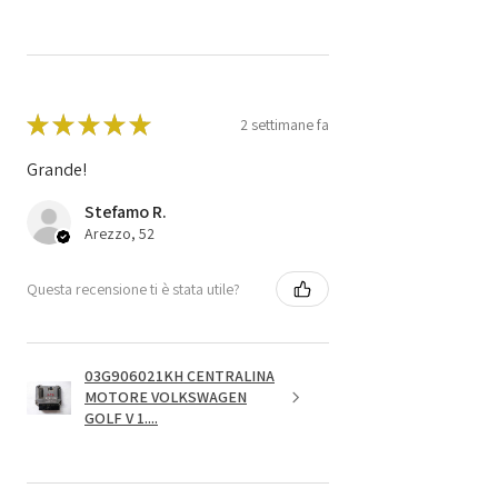
★
★
★
★
★
2 settimane fa
Grande!
Stefamo R.
Arezzo, 52
Questa recensione ti è stata utile?
03G906021KH CENTRALINA
MOTORE VOLKSWAGEN
GOLF V 1....