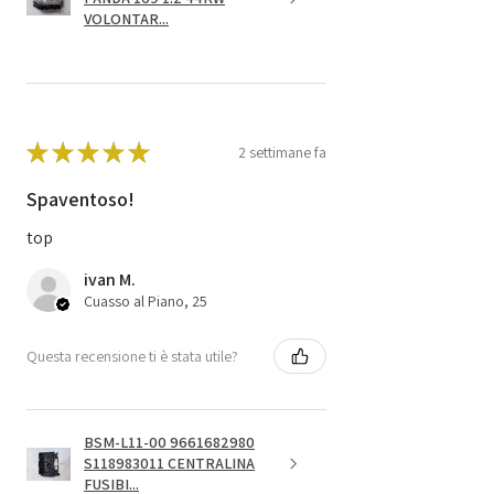
VOLONTAR...
★
★
★
★
★
2 settimane fa
Spaventoso!
top
ivan M.
Cuasso al Piano, 25
Questa recensione ti è stata utile?
BSM-L11-00 9661682980
S118983011 CENTRALINA
FUSIBI...