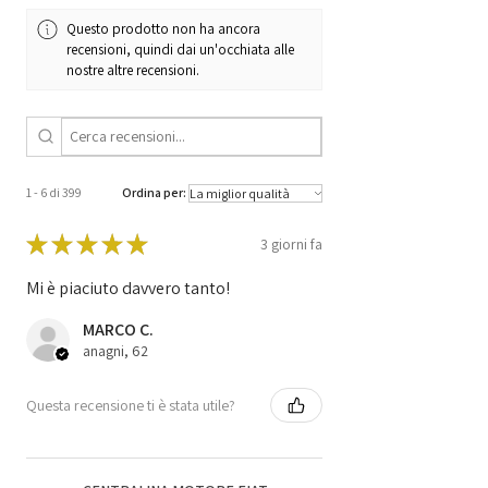
Code
0281011522
Questo prodotto non ha ancora
recensioni, quindi dai un'occhiata alle
Code
9655816780 /
nostre altre recensioni.
96 558 167 80 /
0 281 011 522 /
EDC15C2 /
1039S05856
1 - 6 di 399
Ordina per:
★
★
★
★
★
3 giorni fa
Mi è piaciuto davvero tanto!
MARCO C.
anagni, 62
Questa recensione ti è stata utile?