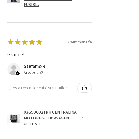
FUSIBI...
★
★
★
★
★
2 settimane fa
Grande!
Stefamo R.
Arezzo, 52
Questa recensione ti è stata utile?
03G906021KH CENTRALINA
MOTORE VOLKSWAGEN
GOLF V 1....