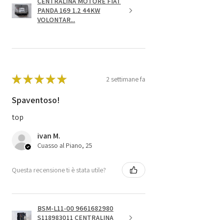
CENTRALINA MOTORE FIAT
PANDA 169 1.2 44KW
VOLONTAR...
★
★
★
★
★
2 settimane fa
Spaventoso!
top
ivan M.
Cuasso al Piano, 25
Questa recensione ti è stata utile?
BSM-L11-00 9661682980
S118983011 CENTRALINA