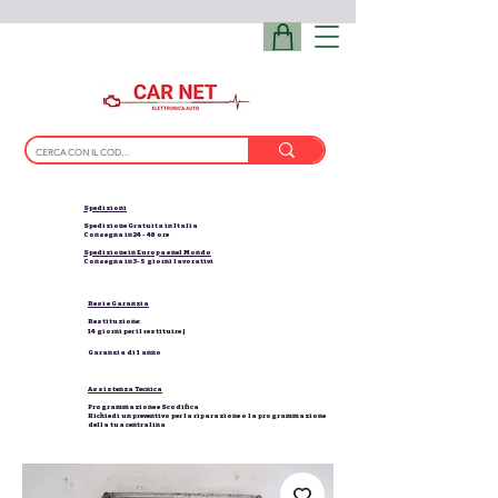
Spedizioni
Spedizione Gratuita in Italia
Consegna in 24 - 48 ore
Spedizione in Europa e nel Mondo
Consegna in 3-5 giorni lavorativi
Resi e Garanzia
Restituzione:
14 giorni per il restituire |
Garanzia di 1 anno
Assistenza Tecnica
Programmazione e Scodifica
Richiedi un preventivo per la riparazione o la programmazione
della tua centralina