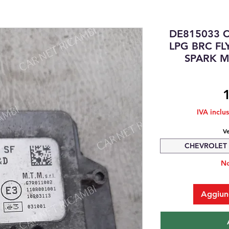
DE815033 
LPG BRC FL
SPARK M
IVA inclu
Ve
CHEVROLET S
Ne
Aggiung