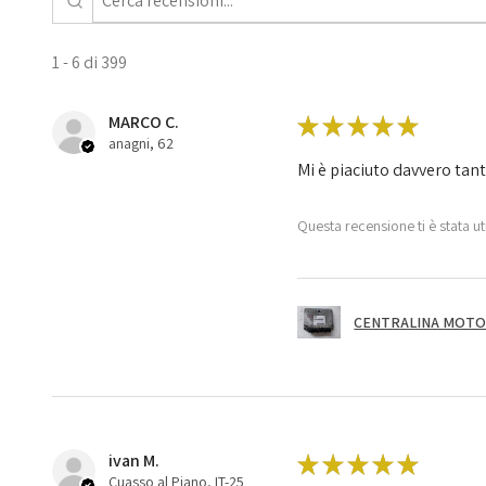
1 - 6 di 399
MARCO C.
★
★
★
★
★
anagni, 62
Mi è piaciuto davvero tan
Questa recensione ti è stata ut
CENTRALINA MOTOR
ivan M.
★
★
★
★
★
Cuasso al Piano, IT-25