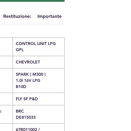
Restituzione:
Importante
CONTROL UNIT LPG
GPL
CHEVROLET
SPARK [ M300 ]
1.0I 16V LPG
B10D
FLY SF P&D
e
BRC
DE815033
67R011002 /