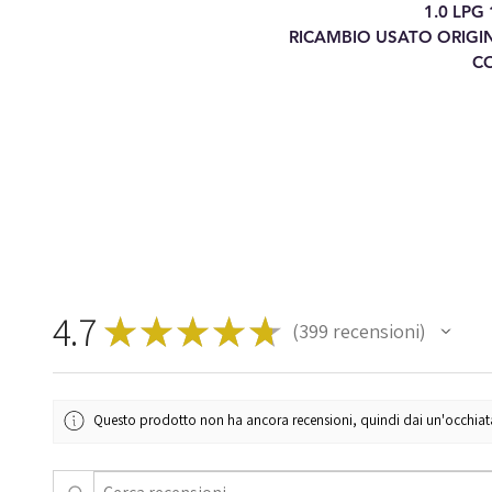
1.0 LPG
RICAMBIO USATO ORIGI
CO
4.7
★
★
★
★
★
399
recensioni
399
Questo prodotto non ha ancora recensioni, quindi dai un'occhiata a