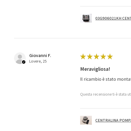
03G906021KH CENT
Giovanni F.
★
★
★
★
★
Lovere, 25
Meravigliosa!
Il ricambio è stato monta
Questa recensione ti è stata ut
CENTRALINA POMPA 