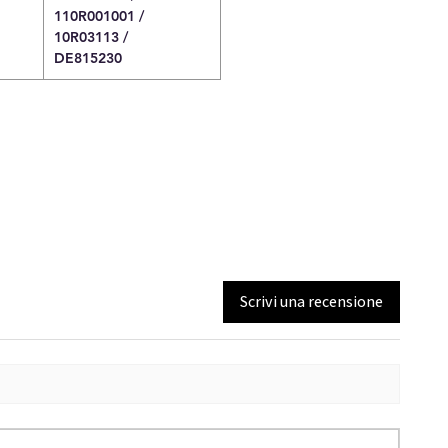
110R001001 /
10R03113 /
DE815230
Scrivi una recensione