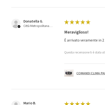
Donatella G.
★
★
★
★
★
Città Metropolitana di Bologna, 45
Meraviglioso!
È arrivato veramente in 2 
Questa recensione ti è stata ut
COMANDI CLIMA PA
Mario B.
★
★
★
★
★