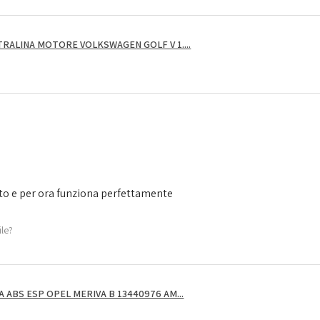
RALINA MOTORE VOLKSWAGEN GOLF V 1....
to e per ora funziona perfettamente
ile?
ABS ESP OPEL MERIVA B 13440976 AM...