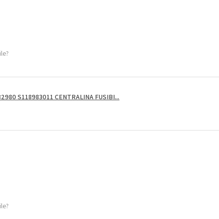
ile?
2980 S118983011 CENTRALINA FUSIBI...
ile?