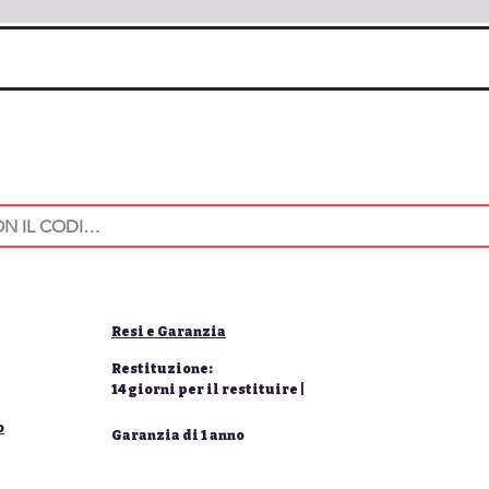
Resi e Garanzia
Restituzione:
14 giorni per il restituire |
o
Garanzia di 1 anno