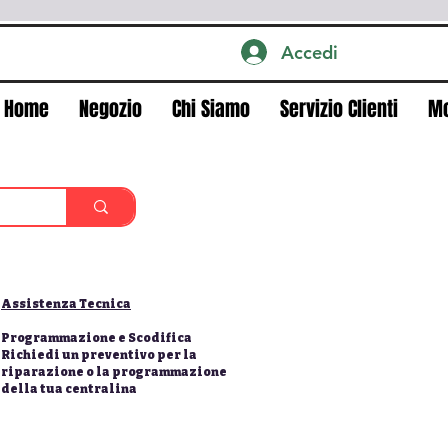
Accedi
Home
Negozio
Chi Siamo
Servizio Clienti
M
Assistenza Tecnica
Programmazione e Scodifica
Richiedi un preventivo per la
riparazione o la programmazione
della tua centralina