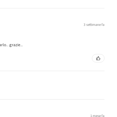
3 settimane fa
o.. .grazie...
1 mese fa