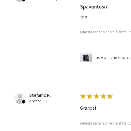
Spaventoso!
top
Questa recensione ti è stata ut
BSM-L11-00 966168
Stefamo R.
★
★
★
★
★
Arezzo, 52
Grande!
Questa recensione ti è stata ut