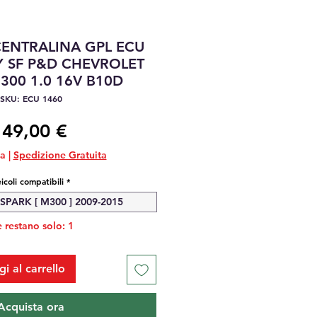
CENTRALINA GPL ECU
Y SF P&D CHEVROLET
300 1.0 16V B10D
SKU: ECU 1460
Prezzo
149,00 €
sa
|
Spedizione Gratuita
icoli compatibili
*
PARK [ M300 ] 2009-2015
 restano solo: 1
i al carrello
Acquista ora