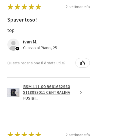
★
★
★
★
★
2 settimane fa
Spaventoso!
top
ivan M.
Cuasso al Piano, 25
Questa recensione ti è stata utile?
BSM-L11-00 9661682980
S118983011 CENTRALINA
FUSIBI...
★
★
★
★
★
2 settimane fa