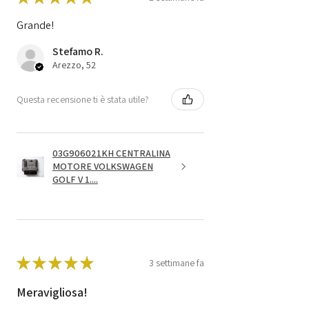
Grande!
Stefamo R.
Arezzo, 52
Questa recensione ti è stata utile?
03G906021KH CENTRALINA
MOTORE VOLKSWAGEN
GOLF V 1....
★
★
★
★
★
3 settimane fa
Meravigliosa!