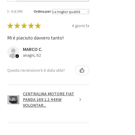
1 - 6 di 399
Ordina per:
★
★
★
★
★
4 giorni fa
Mi è piaciuto davvero tanto!
MARCO C.
anagni, 62
Questa recensione ti è stata utile?
CENTRALINA MOTORE FIAT
PANDA 169 1.2 44KW
VOLONTAR...