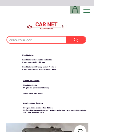
Spedizioni
Spedizione Gratuita in Italia
Consegna in 24 - 48 ore
Spedizione in Europa e nel Mondo
Consegna in 3-5 giorni lavorativi
Resi e Garanzia
Restituzione:
14 giorni per il restituire |
Garanzia di 1 anno
Assistenza Tecnica
Programmazione e Scodifica
Richiedi un preventivo per la riparazione o la programmazione
della tua centralina