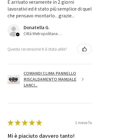
È arrivato veramente in 2 giorni
lavorativi ed è stato più semplice di quel
che pensavo montarlo.. .grazie...
Donatella G.
Città Metropolitana di Bologna, 45
Questa recensione ti è stata utile?
COMANDI CLIMA PANNELLO
RISCALDAMENTO MANUALE
LANCI...
★
★
★
★
★
1 mese fa
Mi è piaciuto davvero tanto!