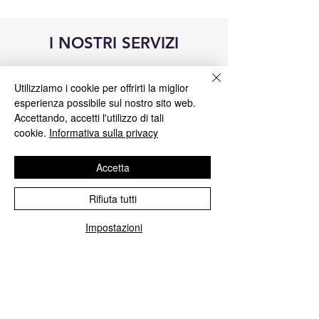
I NOSTRI SERVIZI
Utilizziamo i cookie per offrirti la miglior
esperienza possibile sul nostro sito web.
Accettando, accetti l'utilizzo di tali
cookie.
Informativa sulla privacy
Accetta
Rifiuta tutti
Impostazioni
Riparazione centraline Blue&Me
Ripariamo tutte le centraline Blue&Me
Fiat, Alfa Romeo, Lancia, Jeep, Chrisler