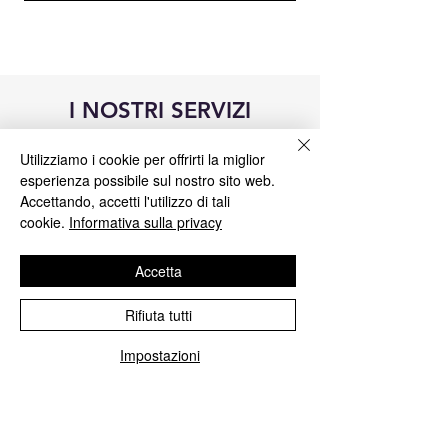
I NOSTRI SERVIZI
Utilizziamo i cookie per offrirti la miglior
esperienza possibile sul nostro sito web.
Accettando, accetti l'utilizzo di tali
cookie.
Informativa sulla privacy
Accetta
Rifiuta tutti
Impostazioni
Riparazione centraline Blue&Me
Ripariamo tutte le centraline Blue&Me
Fiat, Alfa Romeo, Lancia, Jeep, Chrisler