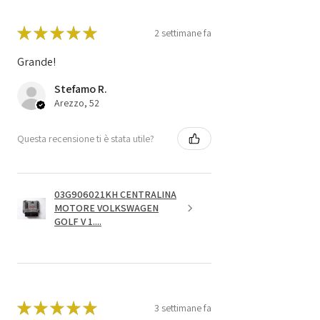
★
★
★
★
★
2 settimane fa
Grande!
Stefamo R.
Arezzo, 52
Questa recensione ti è stata utile?
03G906021KH CENTRALINA
MOTORE VOLKSWAGEN
GOLF V 1....
★
★
★
★
★
3 settimane fa