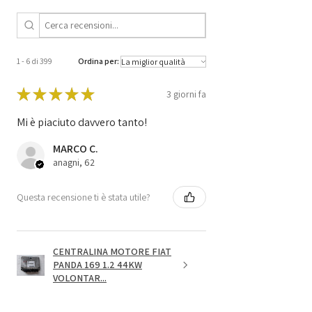
1 - 6 di 399
Ordina per:
★
★
★
★
★
3 giorni fa
Mi è piaciuto davvero tanto!
MARCO C.
anagni, 62
Questa recensione ti è stata utile?
CENTRALINA MOTORE FIAT
PANDA 169 1.2 44KW
VOLONTAR...