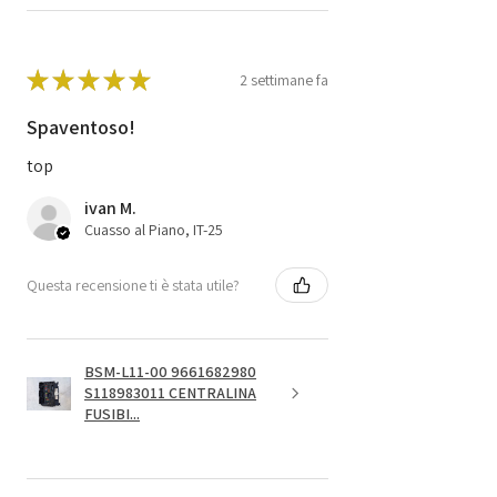
★
★
★
★
★
2 settimane fa
Spaventoso!
top
ivan M.
Cuasso al Piano, IT-25
Questa recensione ti è stata utile?
BSM-L11-00 9661682980
S118983011 CENTRALINA
FUSIBI...