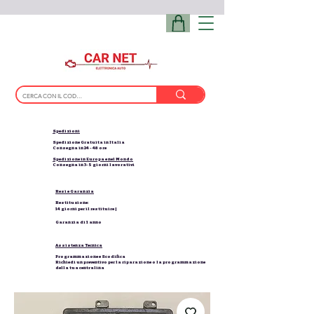
Spedizioni
Spedizione Gratuita in Italia
Consegna in 24 - 48 ore
Spedizione in Europa e nel Mondo
Consegna in 3-5 giorni lavorativi
Resi e Garanzia
Restituzione:
14 giorni per il restituire |
Garanzia di 1 anno
Assistenza Tecnica
Programmazione e Scodifica
Richiedi un preventivo per la riparazione o la programmazione
della tua centralina