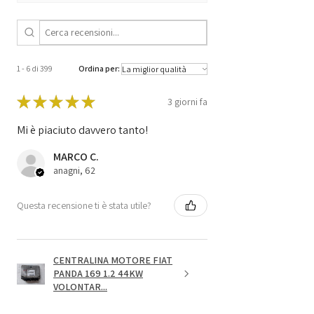
ME744 / 35 /
1039S04273
1 - 6 di 399
Ordina per:
★
★
★
★
★
3 giorni fa
Mi è piaciuto davvero tanto!
MARCO C.
anagni, 62
Questa recensione ti è stata utile?
CENTRALINA MOTORE FIAT
PANDA 169 1.2 44KW
VOLONTAR...