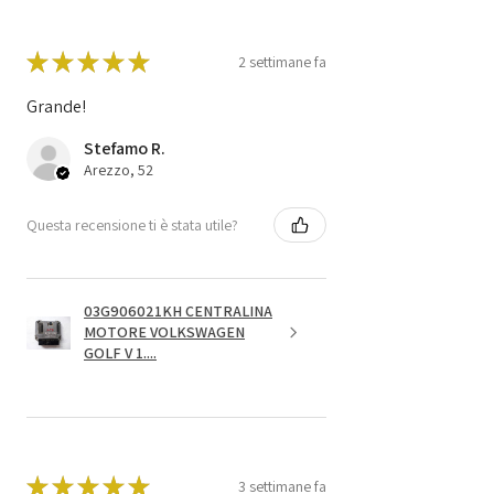
★
★
★
★
★
2 settimane fa
Grande!
Stefamo R.
Arezzo, 52
Questa recensione ti è stata utile?
03G906021KH CENTRALINA
MOTORE VOLKSWAGEN
GOLF V 1....
★
★
★
★
★
3 settimane fa