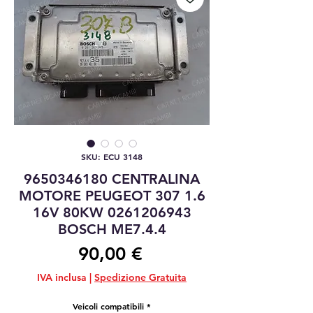
SKU: ECU 3148
9650346180 CENTRALINA
MOTORE PEUGEOT 307 1.6
16V 80KW 0261206943
BOSCH ME7.4.4
Prezzo
90,00 €
IVA inclusa
|
Spedizione Gratuita
Veicoli compatibili
*