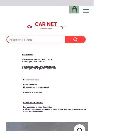
Spedizioni
Spedizione Gratuita in Italia
Consegna in 24 - 48 ore
Spedizione in Europa e nel Mondo
Consegna in 3-5 giorni lavorativi
Resi e Garanzia
Restituzione:
14 giorni per il restituire |
Garanzia di 1 anno
Assistenza Tecnica
Programmazione e Scodifica
Richiedi un preventivo per la riparazione o la programmazione
della tua centralina