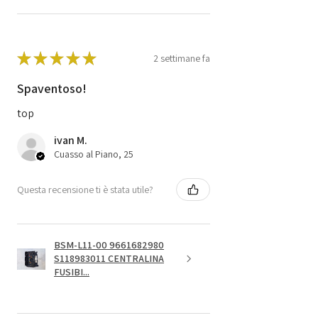
★
★
★
★
★
2 settimane fa
Spaventoso!
top
ivan M.
Cuasso al Piano, 25
Questa recensione ti è stata utile?
BSM-L11-00 9661682980
S118983011 CENTRALINA
FUSIBI...