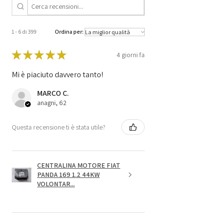
1 - 6 di 399
Ordina per:
★
★
★
★
★
4 giorni fa
Mi è piaciuto davvero tanto!
MARCO C.
anagni, 62
Questa recensione ti è stata utile?
CENTRALINA MOTORE FIAT
PANDA 169 1.2 44KW
VOLONTAR...