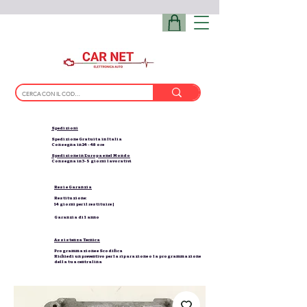
Spedizioni
Spedizione Gratuita in Italia
Consegna in 24 - 48 ore
Spedizione in Europa e nel Mondo
Consegna in 3-5 giorni lavorativi
Resi e Garanzia
Restituzione:
14 giorni per il restituire |
Garanzia di 1 anno
Assistenza Tecnica
Programmazione e Scodifica
Richiedi un preventivo per la riparazione o la programmazione
della tua centralina