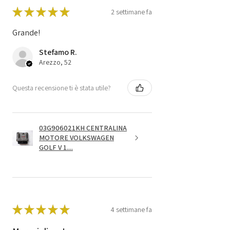
★
★
★
★
★
2 settimane fa
Grande!
Stefamo R.
Arezzo, 52
Questa recensione ti è stata utile?
03G906021KH CENTRALINA
MOTORE VOLKSWAGEN
GOLF V 1....
★
★
★
★
★
4 settimane fa