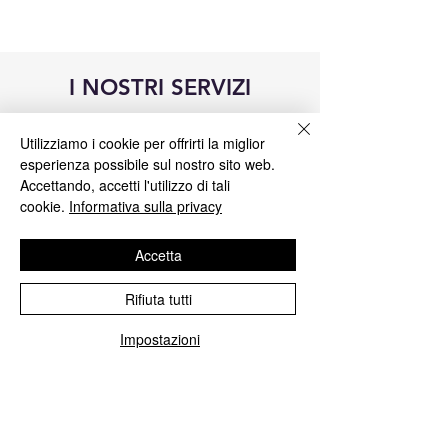
I NOSTRI SERVIZI
Utilizziamo i cookie per offrirti la miglior
esperienza possibile sul nostro sito web.
Accettando, accetti l'utilizzo di tali
cookie.
Informativa sulla privacy
Accetta
Rifiuta tutti
Impostazioni
Riparazione centraline Blue&Me
Ripariamo tutte le centraline Blue&Me
Fiat, Alfa Romeo, Lancia, Jeep, Chrisler