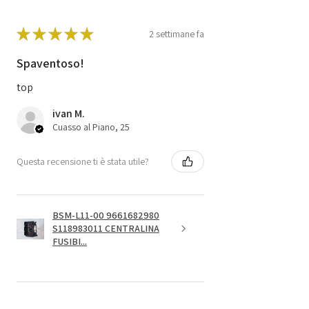
★
★
★
★
★
2 settimane fa
Spaventoso!
top
ivan M.
Cuasso al Piano, 25
Questa recensione ti è stata utile?
BSM-L11-00 9661682980
S118983011 CENTRALINA
FUSIBI...