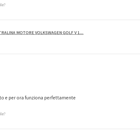
ile?
RALINA MOTORE VOLKSWAGEN GOLF V 1....
to e per ora funziona perfettamente
ile?