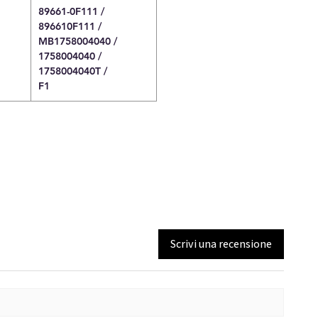
89661-0F111 /
896610F111 /
MB1758004040 /
1758004040 /
1758004040T /
F1
Scrivi una recensione