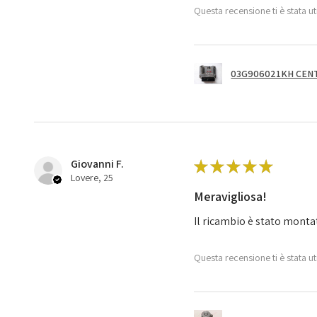
Questa recensione ti è stata ut
03G906021KH CENT
Giovanni F.
★
★
★
★
★
Lovere, 25
Meravigliosa!
Il ricambio è stato monta
Questa recensione ti è stata ut