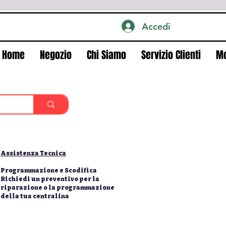
Accedi
Home
Negozio
Chi Siamo
Servizio Clienti
M
Assistenza Tecnica
Programmazione e Scodifica
Richiedi un preventivo per la
riparazione o la programmazione
della tua centralina