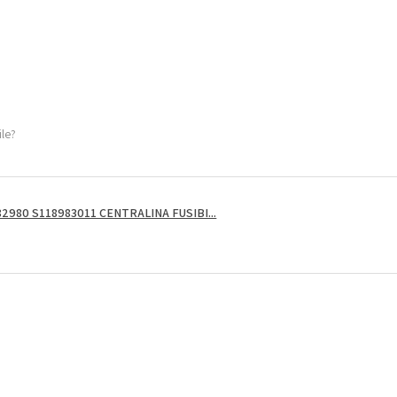
ile?
2980 S118983011 CENTRALINA FUSIBI...