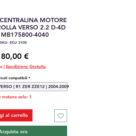
1 CENTRALINA MOTORE
OLLA VERSO 2.2 D-4D
 MB175800-4040
SKU: ECU 3100
Prezzo
180,00 €
sa
|
Spedizione Gratuita
icoli compatibili
*
RSO [ R1 ZER ZZE12 ] 2004-2009
 restano solo: 1
i al carrello
Acquista ora