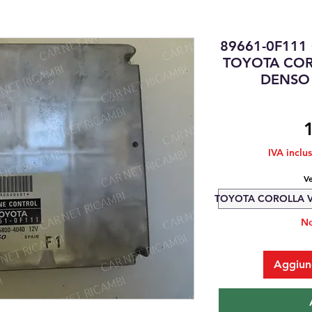
89661-0F11
TOYOTA COR
DENSO
IVA inclu
Ve
TOYOTA COROLLA VE
Ne
Aggiung