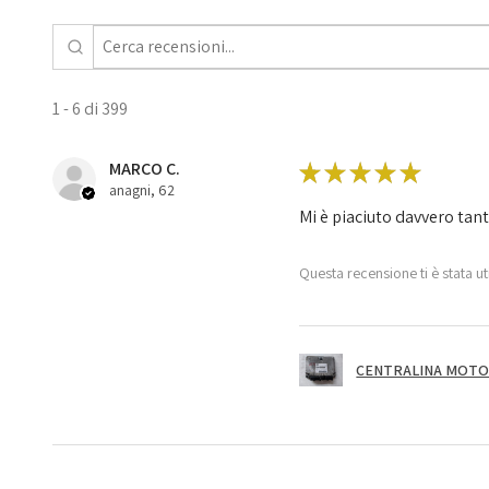
1 - 6 di 399
MARCO C.
★
★
★
★
★
anagni, 62
Mi è piaciuto davvero tan
Questa recensione ti è stata ut
CENTRALINA MOTOR