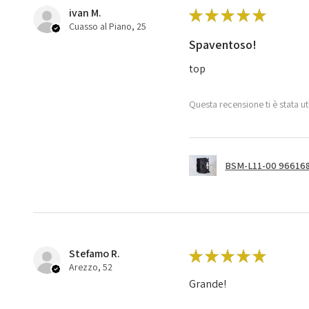
ivan M.
★
★
★
★
★
Cuasso al Piano, 25
Spaventoso!
top
Questa recensione ti è stata ut
BSM-L11-00 966168
Stefamo R.
★
★
★
★
★
Arezzo, 52
Grande!