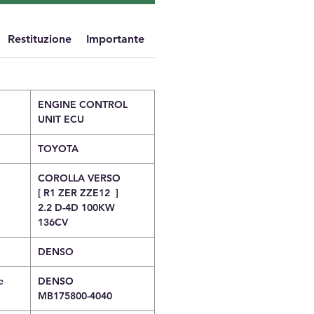
Restituzione
Importante
ENGINE CONTROL
UNIT ECU
TOYOTA
COROLLA VERSO
[ R1 ZER ZZE12 ]
2.2 D-4D 100KW
136CV
DENSO
e
DENSO
MB175800-4040