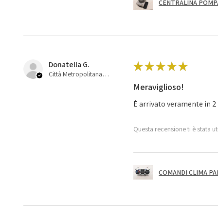
CENTRALINA POMPA 
Donatella G.
★
★
★
★
★
Città Metropolitana di Bologna, 45
Meraviglioso!
È arrivato veramente in 2 
Questa recensione ti è stata ut
COMANDI CLIMA PA