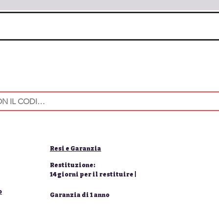
Resi e Garanzia
Restituzione:
14 giorni per il restituire |
o
Garanzia di 1 anno