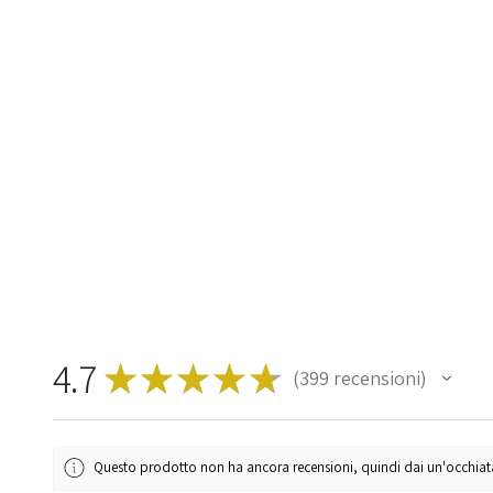
4.7
★
★
★
★
★
399
recensioni
399
Questo prodotto non ha ancora recensioni, quindi dai un'occhiata a