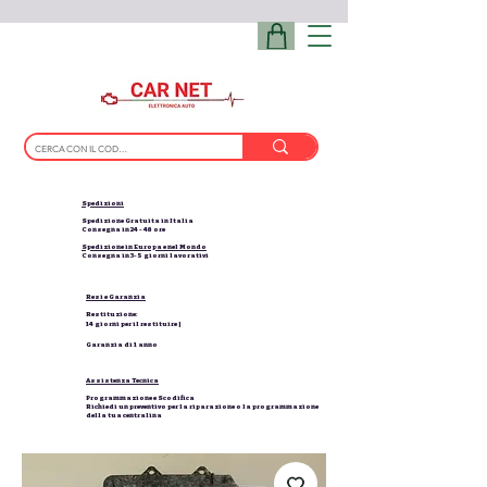
Spedizioni
Spedizione Gratuita in Italia
Consegna in 24 - 48 ore
Spedizione in Europa e nel Mondo
Consegna in 3-5 giorni lavorativi
Resi e Garanzia
Restituzione:
14 giorni per il restituire |
Garanzia di 1 anno
Assistenza Tecnica
Programmazione e Scodifica
Richiedi un preventivo per la riparazione o la programmazione
della tua centralina