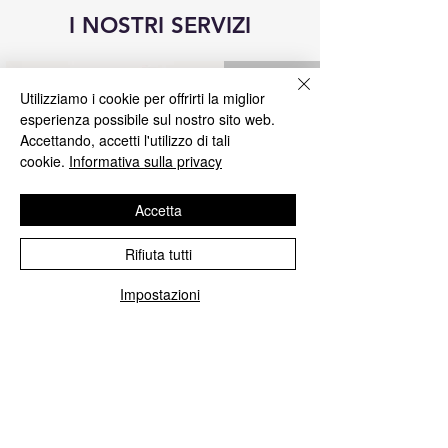
I NOSTRI SERVIZI
Utilizziamo i cookie per offrirti la miglior
esperienza possibile sul nostro sito web.
Accettando, accetti l'utilizzo di tali
cookie.
Informativa sulla privacy
Accetta
Rifiuta tutti
Riparazione centraline Blue&Me
Impostazioni
Ripariamo tutte le centraline Blue&Me
Fiat, Alfa Romeo, Lancia, Jeep, Chrisler