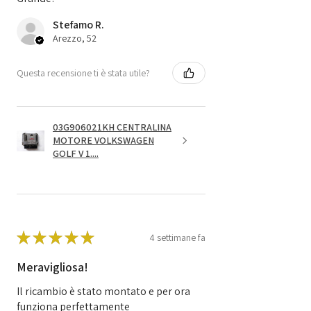
Stefamo R.
Arezzo, 52
Questa recensione ti è stata utile?
03G906021KH CENTRALINA
MOTORE VOLKSWAGEN
GOLF V 1....
★
★
★
★
★
4 settimane fa
Meravigliosa!
Il ricambio è stato montato e per ora
funziona perfettamente