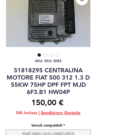
SKU: ECU 3052
51818295 CENTRALINA
MOTORE FIAT 500 312 1.3 D
55KW 75HP DPF FPT MJD
6F3.B1 HW04P
Prezzo
150,00 €
IVA inclusa
|
Spedizione Gratuita
Veicoli compatibili
*
FIAT 500 [ 312 ] 2007-2015