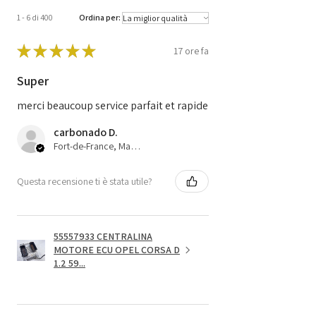
1 - 6 di 400
Ordina per:
★
★
★
★
★
17 ore fa
Super
merci beaucoup service parfait et rapide
carbonado D.
Fort-de-France, Martinique
Questa recensione ti è stata utile?
55557933 CENTRALINA
MOTORE ECU OPEL CORSA D
1.2 59...