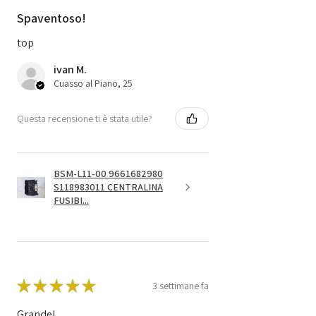
Spaventoso!
top
ivan M.
Cuasso al Piano, 25
Questa recensione ti è stata utile?
BSM-L11-00 9661682980
S118983011 CENTRALINA
FUSIBI...
★
★
★
★
★
3 settimane fa
Grande!