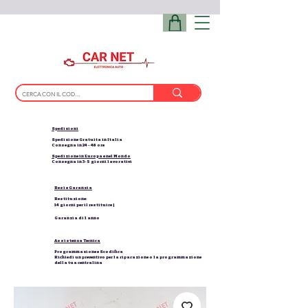
Spedizioni
Spedizione Gratuita in Italia
Consegna in 24 - 48 ore
Spedizione in Europa e nel Mondo
Consegna in 3-5 giorni lavorativi
Resi e Garanzia
Restituzione:
14 giorni per il restituire |
Garanzia di 1 anno
Assistenza Tecnica
Programmazione e Scodifica
Richiedi un preventivo per la riparazione o la programmazione
della tua centralina