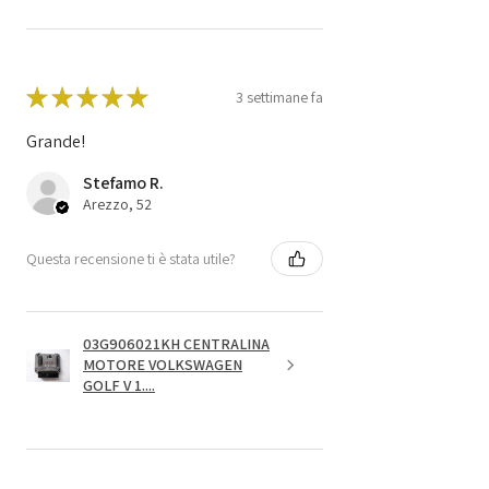
★
★
★
★
★
3 settimane fa
Grande!
Stefamo R.
Arezzo, 52
Questa recensione ti è stata utile?
03G906021KH CENTRALINA
MOTORE VOLKSWAGEN
GOLF V 1....