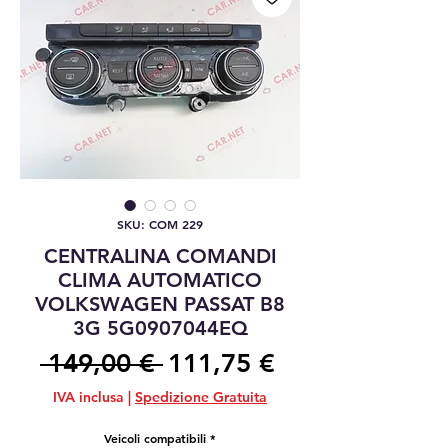
SKU: COM 229
CENTRALINA COMANDI
CLIMA AUTOMATICO
VOLKSWAGEN PASSAT B8
3G 5G0907044EQ
Prezzo
Prezzo
 149,00 € 
111,75 €
regolare
scontato
IVA inclusa
|
Spedizione Gratuita
Veicoli compatibili
*