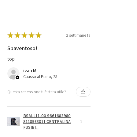
★
★
★
★
★
2 settimane fa
Spaventoso!
top
ivan M.
Cuasso al Piano, 25
Questa recensione ti è stata utile?
BSM-L11-00 9661682980
S118983011 CENTRALINA
FUSIBI...