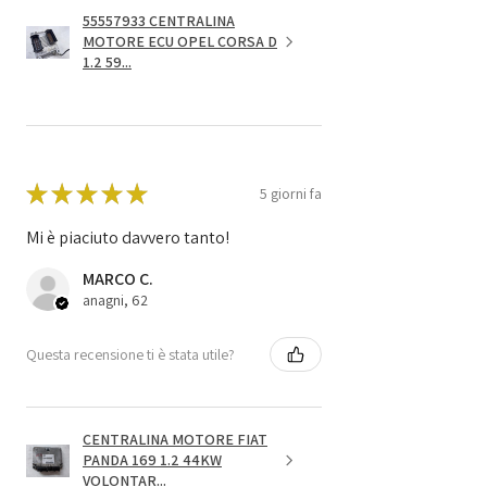
55557933 CENTRALINA
MOTORE ECU OPEL CORSA D
1.2 59...
★
★
★
★
★
5 giorni fa
Mi è piaciuto davvero tanto!
MARCO C.
anagni, 62
Questa recensione ti è stata utile?
CENTRALINA MOTORE FIAT
PANDA 169 1.2 44KW
VOLONTAR...