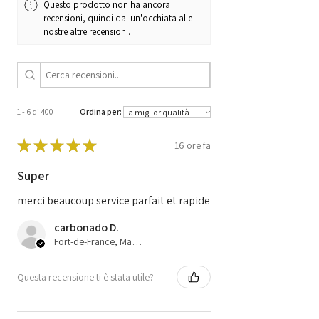
Questo prodotto non ha ancora
SW2202 / WZU
recensioni, quindi dai un'occhiata alle
nostre altre recensioni.
1 - 6 di 400
Ordina per:
★
★
★
★
★
16 ore fa
Super
merci beaucoup service parfait et rapide
carbonado D.
Fort-de-France, Martinique
Questa recensione ti è stata utile?