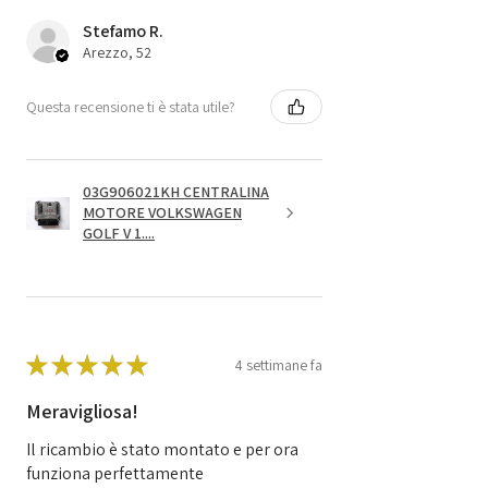
Stefamo R.
Arezzo, 52
Questa recensione ti è stata utile?
03G906021KH CENTRALINA
MOTORE VOLKSWAGEN
GOLF V 1....
★
★
★
★
★
4 settimane fa
Meravigliosa!
Il ricambio è stato montato e per ora
funziona perfettamente