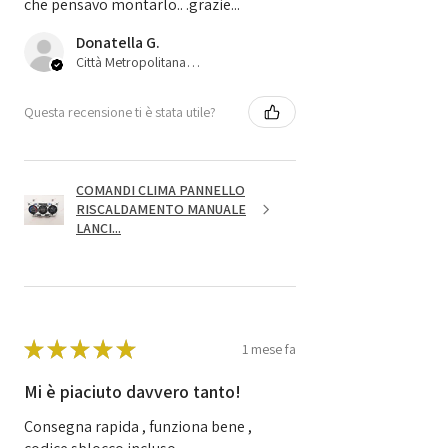
che pensavo montarlo.. .grazie...
Donatella G.
Città Metropolitana di Bologna, 45
Questa recensione ti è stata utile?
COMANDI CLIMA PANNELLO
RISCALDAMENTO MANUALE
LANCI...
★
★
★
★
★
1 mese fa
Mi è piaciuto davvero tanto!
Consegna rapida , funziona bene ,