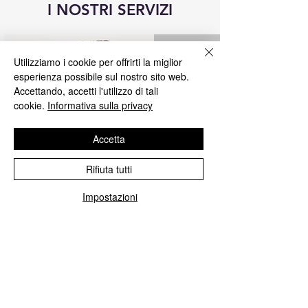
I NOSTRI SERVIZI
Utilizziamo i cookie per offrirti la miglior
esperienza possibile sul nostro sito web.
Accettando, accetti l'utilizzo di tali
cookie.
Informativa sulla privacy
Accetta
Rifiuta tutti
Riparazione centraline Blue&Me
Impostazioni
Ripariamo tutte le centraline Blue&Me
Fiat, Alfa Romeo, Lancia, Jeep, Chrisler