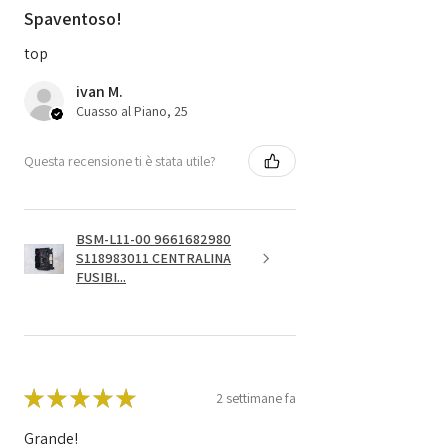
Spaventoso!
top
ivan M.
Cuasso al Piano, 25
Questa recensione ti è stata utile?
BSM-L11-00 9661682980
S118983011 CENTRALINA
FUSIBI...
★
★
★
★
★
2 settimane fa
Grande!