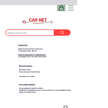
Spedizioni
Spedizione Gratuita in Italia
Consegna in 24 - 48 ore
Spedizione in Europa e nel Mondo
Consegna in 3-5 giorni lavorativi
Resi e Garanzia
Restituzione:
14 giorni per il restituire |
Garanzia di 1 anno
Assistenza Tecnica
Programmazione e Scodifica
Richiedi un preventivo per la riparazione o la programmazione
della tua centralina