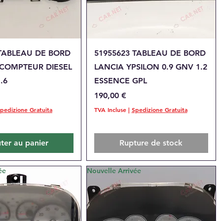
perçu rapide
Aperçu rapide
 TABLEAU DE BORD
51955623 TABLEAU DE BORD
 COMPTEUR DIESEL
LANCIA YPSILON 0.9 GNV 1.2
.6
ESSENCE GPL
Prix
190,00 €
pedizione Gratuita
TVA Incluse
|
Spedizione Gratuita
ter au panier
Rupture de stock
ée
Nouvelle Arrivée