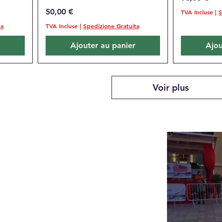
Prix
50,00 €
TVA Incluse
|
S
ta
TVA Incluse
|
Spedizione Gratuita
Ajouter au panier
Ajou
Voir plus
 di D'ercole Ivan
2630011
carnetricambi.com