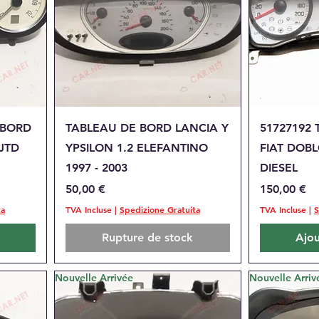
Aperçu rapide
A
 BORD
TABLEAU DE BORD LANCIA Y
51727192
 JTD
YPSILON 1.2 ELEFANTINO
FIAT DOBL
1997 - 2003
DIESEL
Prix
Prix
50,00 €
150,00 €
ta
TVA Incluse
|
Spedizione Gratuita
TVA Incluse
|
S
Rupture de stock
Ajou
Nouvelle Arrivée
Nouvelle Arriv