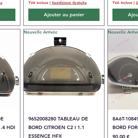
ta
TVA Incluse
|
Spedizione Gratuita
TVA Incluse
|
S
Ajouter au panier
Ajou
Nouvelle Arrivée
Nouvelle Arriv
Aperçu rapide
A
DE
9652008280 TABLEAU DE
8A6T-1084
.4 HDI
BORD CITROEN C2 I 1.1
BORD FORD
ESSENCE HFX
Prix
90,00 €