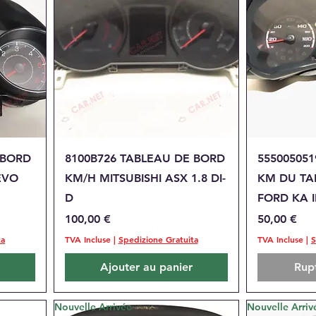
Aperçu rapide
A
 BORD
8100B726 TABLEAU DE BORD
55500505
EVO
KM/H MITSUBISHI ASX 1.8 DI-
KM DU TA
D
FORD KA II
Prix
Prix
100,00 €
50,00 €
ta
TVA Incluse
|
Spedizione Gratuita
TVA Incluse
|
S
Ajouter au panier
Rup
Nouvelle Arrivée
Nouvelle Arriv