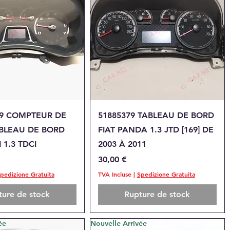
perçu rapide
Aperçu rapide
19 COMPTEUR DE
51885379 TABLEAU DE BORD
BLEAU DE BORD
FIAT PANDA 1.3 JTD [169] DE
 1.3 TDCI
2003 À 2011
Prix
30,00 €
pedizione Gratuita
TVA Incluse
|
Spedizione Gratuita
ture de stock
Rupture de stock
ée
Nouvelle Arrivée