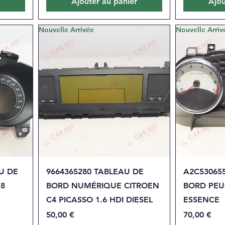
Ajouter au panier
Ajou
Nouvelle Arrivée
Nouvelle Arriv
Aperçu rapide
A
U DE
9664365280 TABLEAU DE
A2C53065
18
BORD NUMÉRIQUE CITROEN
BORD PEU
C4 PICASSO 1.6 HDI DIESEL
ESSENCE
Prix
Prix
50,00 €
70,00 €