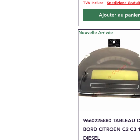
TVA Incluse
|
Spedizione Gratui
2010
FORD C-MAX [ DXA ]
Ajouter au panier
2010-2019
FORD FIESTA V [ JH JD ]
2001-2008
Nouvelle Arrivée
FORD FIESTA VI [ CB1
CCN ] 2008-2017
FORD FOCUS II [ DA ]
2004-2011
FORD FOCUS III 2010-
2017
FORD KA [ RU8 ] 2008-
2016
FORD KUGA I 2008-2013
FORD MONDEO IV [ BA7
] 2007-2015
FORD S-MAX [ WA6 ]
Aperçu rapide
9660225880 TABLEAU 
2006-2015
BORD CITROEN C2 C3 1
FORD S-MAX [WA6] 2016-
DIESEL
2024