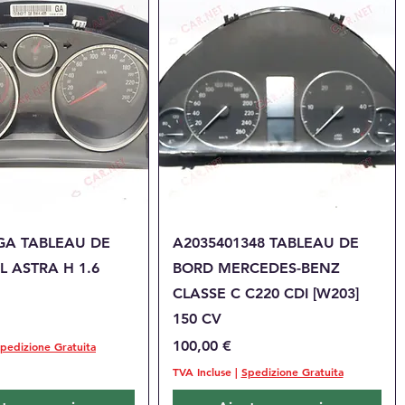
perçu rapide
Aperçu rapide
 GA TABLEAU DE
A2035401348 TABLEAU DE
 ASTRA H 1.6
BORD MERCEDES-BENZ
CLASSE C C220 CDI [W203]
150 CV
Prix
100,00 €
pedizione Gratuita
TVA Incluse
|
Spedizione Gratuita