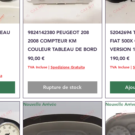
Aperçu rapide
A
LEAU
9824142380 PEUGEOT 208
52042694
2008 COMPTEUR KM
FIAT 500X
COULEUR TABLEAU DE BORD
VERSION 1
Prix
Prix
90,00 €
190,00 €
TVA Incluse
|
Spedizione Gratuita
TVA Incluse
|
S
ta
Rupture de stock
Ajou
Nouvelle Arrivée
Nouvelle Arriv