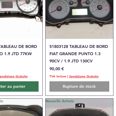
perçu rapide
Aperçu rapide
 TABLEAU DE BORD
51803128 TABLEAU DE BORD
O 1.9 JTD 77KW
FIAT GRANDE PUNTO 1.3
90CV / 1.9 JTD 130CV
Prix
90,00 €
pedizione Gratuita
TVA Incluse
|
Spedizione Gratuita
ter au panier
Rupture de stock
ée
Nouvelle Arrivée