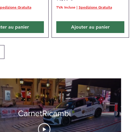
pedizione Gratuita
TVA Incluse
|
Spedizione Gratuita
ter au panier
Ajouter au panier
CarnetRicambi