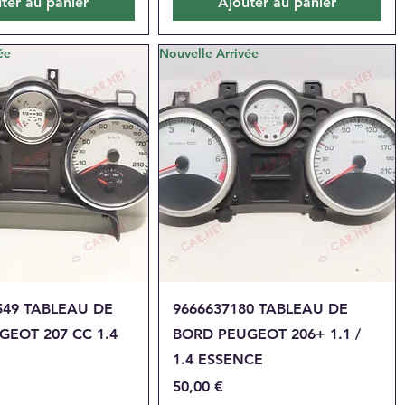
ter au panier
Ajouter au panier
ée
Nouvelle Arrivée
perçu rapide
Aperçu rapide
549 TABLEAU DE
9666637180 TABLEAU DE
GEOT 207 CC 1.4
BORD PEUGEOT 206+ 1.1 /
1.4 ESSENCE
Prix
50,00 €