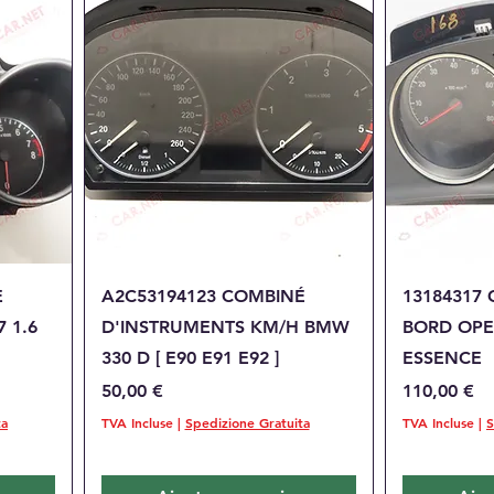
Aperçu rapide
A
E
A2C53194123 COMBINÉ
13184317
 1.6
D'INSTRUMENTS KM/H BMW
BORD OPEL
330 D [ E90 E91 E92 ]
ESSENCE
Prix
Prix
50,00 €
110,00 €
ta
TVA Incluse
|
Spedizione Gratuita
TVA Incluse
|
S