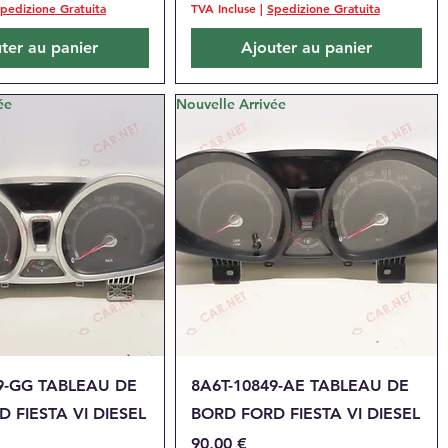
pedizione Gratuita
TVA Incluse
|
Spedizione Gratuita
ter au panier
Ajouter au panier
ée
Nouvelle Arrivée
perçu rapide
Aperçu rapide
9-GG TABLEAU DE
8A6T-10849-AE TABLEAU DE
 FIESTA VI DIESEL
BORD FORD FIESTA VI DIESEL
Prix
90,00 €