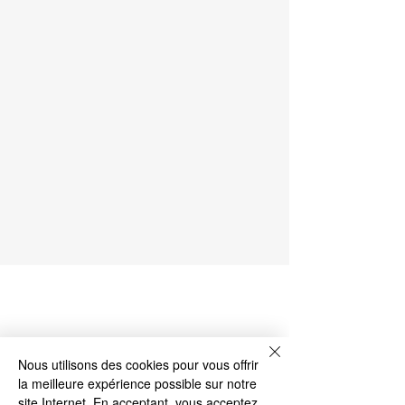
CAR.NET di D'ercole Ivan
P.Iva
12162630011
mail:
info@carnetricambi.com
Nous utilisons des cookies pour vous offrir
Siège social : Via Bardonecchia 172, 10141 Turin
la meilleure expérience possible sur notre
Entrepôt : Via Brandizzo 85, 10154 Turin
site Internet. En acceptant, vous acceptez