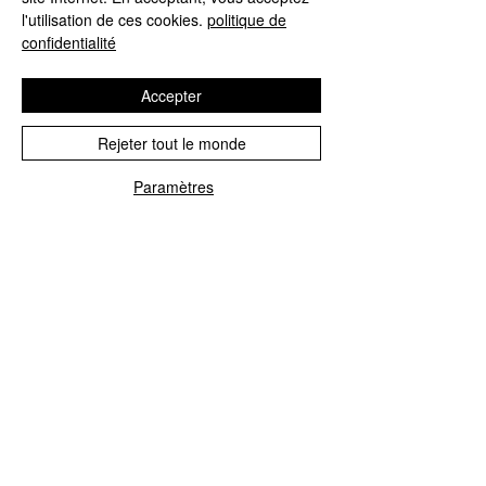
l'utilisation de ces cookies.
politique de
Horaires de travail : LUN-VEN 8h30-18h00
confidentialité
Accepter
Rejeter tout le monde
CarnetRicambi
Paramètres
Politique d'expédition
Politique de
remboursement
politique de
confidentialité
Conditions générales
Politique en matière
de cookies