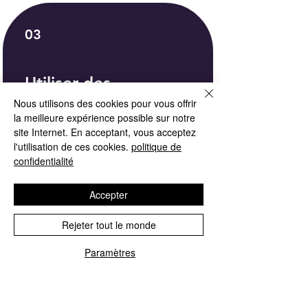
03
Utiliser des
récompenses
Nous utilisons des cookies pour vous offrir
la meilleure expérience possible sur notre
site Internet. En acceptant, vous acceptez
l'utilisation de ces cookies.
politique de
Premio flessibile
confidentialité
10 points = 1 € de réduction
Accepter
CAR.NET di D'ercole Ivan
Rejeter tout le monde
P.Iva
12162630011
Paramètres
mail:
info@carnetricambi.com
Siège social : Via Bardonecchia 172, 10141 Turin
Entrepôt : Via Brandizzo 85, 10154 Turin