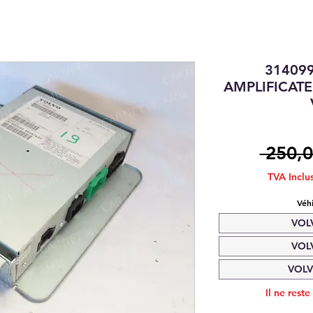
31409
AMPLIFICAT
 250,0
TVA Inclu
Véh
VOL
VOL
VOLV
Il ne reste