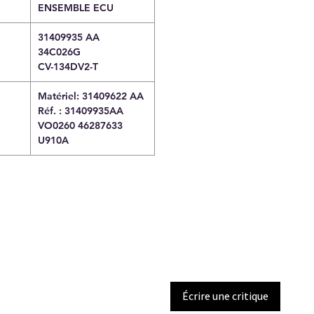
ENSEMBLE ECU
31409935 AA
34C026G
CV-134DV2-T
Matériel: 31409622 AA
Réf. : 31409935AA
VO0260 46287633
U910A
Écrire une critique