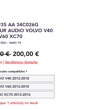
935 AA 34C026G
EUR AUDIO VOLVO V40
V60 XC70
SKU : NAVI 19
Prix
Prix
0 € 
200,00 €
original
promotionnel
se
|
Spedizione Gratuita
icules compatibles
*
VO V40 2012-2018
VO V60 2012-2018
O XC70 2012-2016
 que 1 article(s) en stock