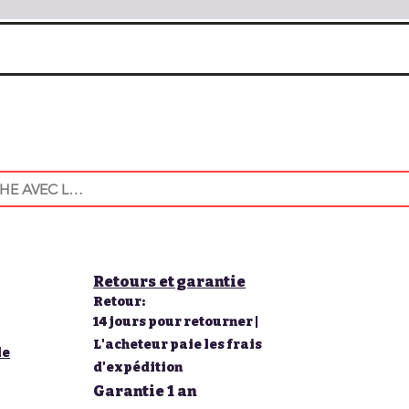
Retours et garantie
Retour:
14 jours pour retourner |
L'acheteur paie les frais
le
d'expédition
Garantie 1 an