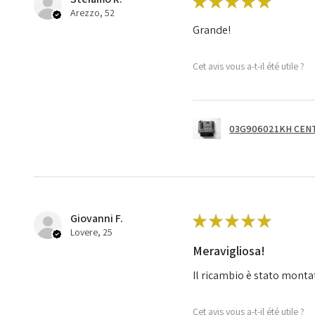
★
★
★
★
★
Arezzo, 52
Grande!
Cet avis vous a-t-il été utile ?
03G906021KH CENT
Giovanni F.
★
★
★
★
★
Lovere, 25
Meravigliosa!
Il ricambio è stato monta
Cet avis vous a-t-il été utile ?