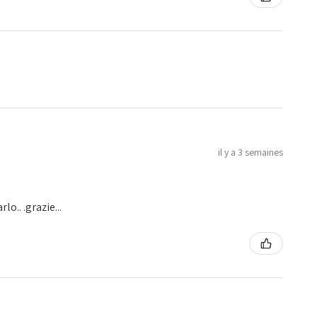
il y a 3 semaines
o.. .grazie...