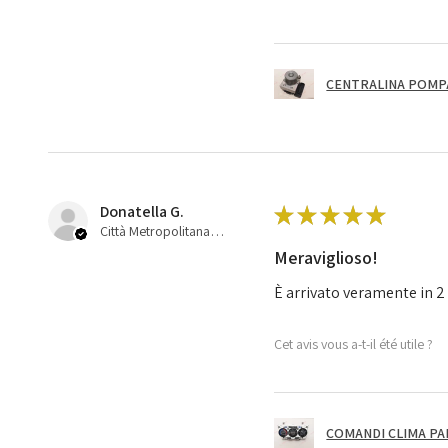
CENTRALINA POMPA 
Donatella G.
★
★
★
★
★
Città Metropolitana di Bologna, 45
Meraviglioso!
È arrivato veramente in 2 
Cet avis vous a-t-il été utile ?
COMANDI CLIMA PA