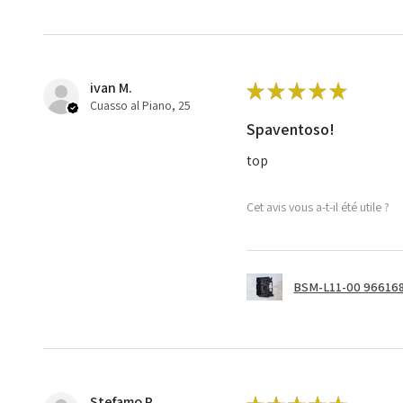
ivan M.
★
★
★
★
★
Cuasso al Piano, 25
Spaventoso!
top
Cet avis vous a-t-il été utile ?
BSM-L11-00 966168
Stefamo R.