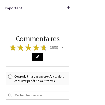
Remboursement sous 14 jours |
BLUETOOTH
Important
L'acheteur paie les frais d'expédition pour
retourner l'article
Marque
DÉCRET
Assurez-vous que les codes correspondent
à votre article avant de commander !
Modèle
GRAND POINT
[199]
Commentaires
Taper
UNITÉ DE
CONTRÔLE
★
★
★
★
★
399
399
Code du
51806090
fabricant
Code
C141
Ce produit n'a pas encore d'avis, alors
consultez plutôt nos autres avis.