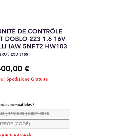
UNITÉ DE CONTRÔLE
T DOBLO 223 1.6 16V
LI IAW 5NF.T2 HW103
SKU : ECU 3155
Prix
400,00 €
se
|
Spedizione Gratuita
icules compatibles
*
O [ 119 223 ] 2001-2010
IERGE (CODÉ)
upture de stock