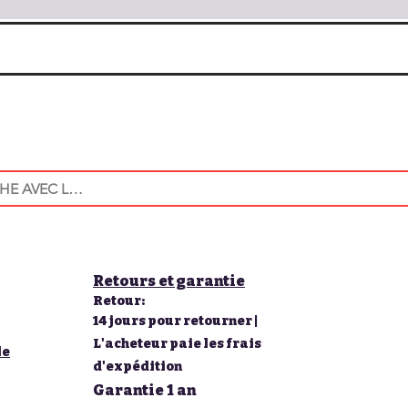
Retours et garantie
Retour:
14 jours pour retourner |
L'acheteur paie les frais
le
d'expédition
Garantie 1 an