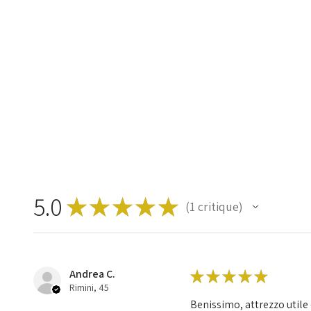
5.0
★
★
★
★
★
1
critique
1
Andrea C.
★
★
★
★
★
Rimini, 45
Benissimo, attrezzo utile