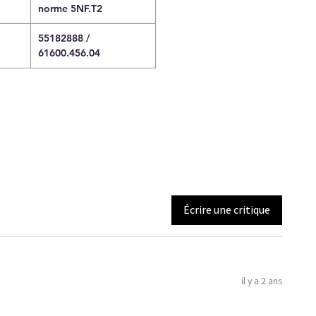
norme 5NF.T2
55182888 /
61600.456.04
Écrire une critique
il y a 2 ans