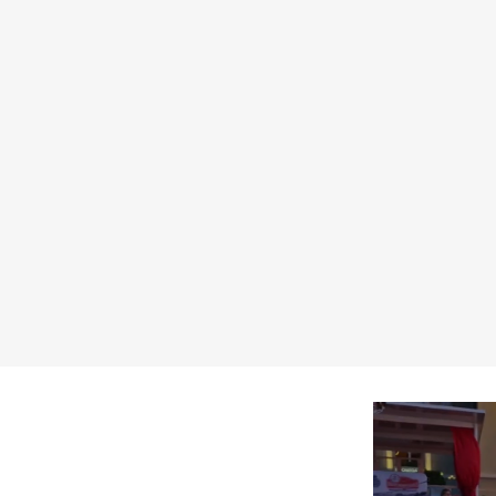
 di D'ercole Ivan
2630011
carnetricambi.com