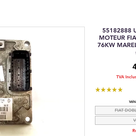
55182888 
MOTEUR FIA
76KW MAREL
TVA Inclu
★
★
★
★
★
1
Véh
FIAT DOBL
V
R