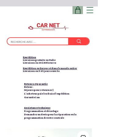
Expédition
Livraison gratuite en Italie
Livraison en 24 à 48 heures
Expédition en Europe et dans le monde entier
Livraison en 3 à 5 jours ouvrés
Retours et garantie
Retour:
14 jours pour retourner |
L'acheteur paie les frais d'expédition
Garantie 1 an
Assistance technique
Programmation et décodage
Demandez un devis pour la réparation ou la
programmation de votre centrale