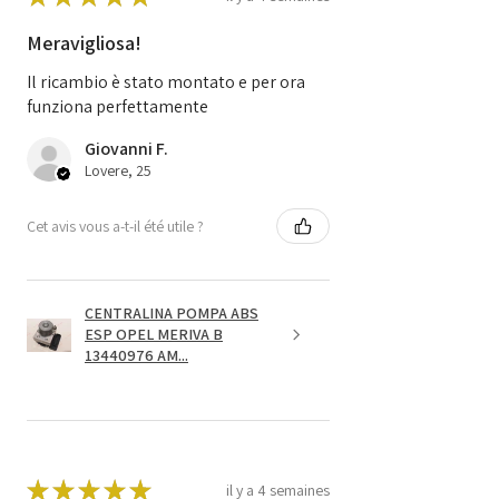
Meravigliosa!
Il ricambio è stato montato e per ora
funziona perfettamente
Giovanni F.
Lovere, 25
Cet avis vous a-t-il été utile ?
CENTRALINA POMPA ABS
ESP OPEL MERIVA B
13440976 AM...
★
★
★
★
★
il y a 4 semaines