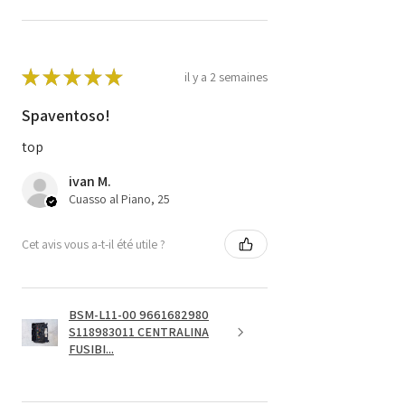
★
★
★
★
★
il y a 2 semaines
Spaventoso!
top
ivan M.
Cuasso al Piano, 25
Cet avis vous a-t-il été utile ?
BSM-L11-00 9661682980
S118983011 CENTRALINA
FUSIBI...