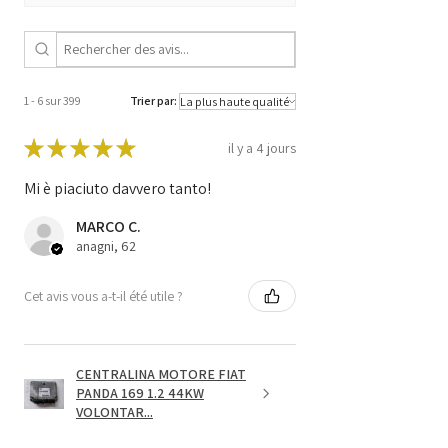
1 - 6 sur 399
Trier par:
★
★
★
★
★
il y a 4 jours
Mi è piaciuto davvero tanto!
MARCO C.
anagni, 62
Cet avis vous a-t-il été utile ?
CENTRALINA MOTORE FIAT
PANDA 169 1.2 44KW
VOLONTAR...