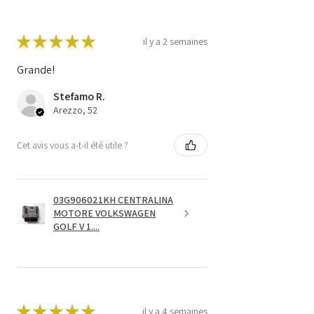
★
★
★
★
★
il y a 2 semaines
Grande!
Stefamo R.
Arezzo, 52
Cet avis vous a-t-il été utile ?
03G906021KH CENTRALINA
MOTORE VOLKSWAGEN
GOLF V 1....
★
★
★
★
★
il y a 4 semaines