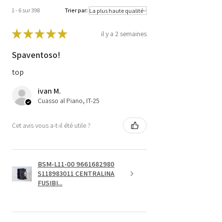
1 - 6 sur 398
Trier par:
★
★
★
★
★
il y a 2 semaines
Spaventoso!
top
ivan M.
Cuasso al Piano, IT-25
Cet avis vous a-t-il été utile ?
BSM-L11-00 9661682980
S118983011 CENTRALINA
FUSIBI...