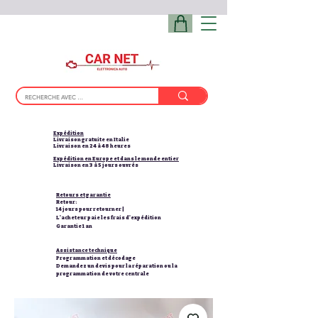
Expédition
Livraison gratuite en Italie
Livraison en 24 à 48 heures
Expédition en Europe et dans le monde entier
Livraison en 3 à 5 jours ouvrés
Retours et garantie
Retour:
14 jours pour retourner |
L'acheteur paie les frais d'expédition
Garantie 1 an
Assistance technique
Programmation et décodage
Demandez un devis pour la réparation ou la
programmation de votre centrale