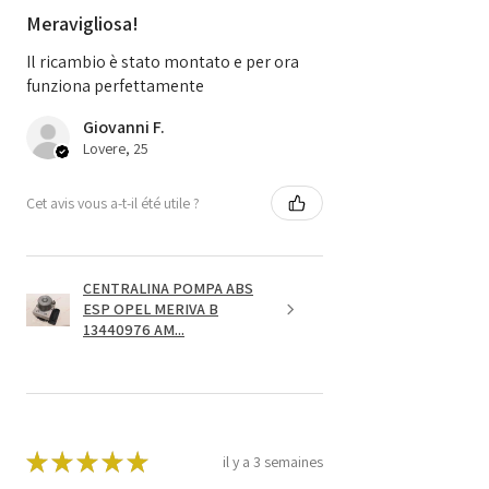
Meravigliosa!
Il ricambio è stato montato e per ora
funziona perfettamente
Giovanni F.
Lovere, 25
Cet avis vous a-t-il été utile ?
CENTRALINA POMPA ABS
ESP OPEL MERIVA B
13440976 AM...
★
★
★
★
★
il y a 3 semaines