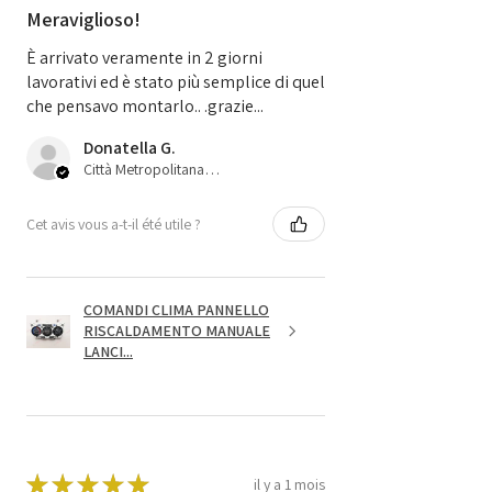
Meraviglioso!
È arrivato veramente in 2 giorni
lavorativi ed è stato più semplice di quel
che pensavo montarlo.. .grazie...
Donatella G.
Città Metropolitana di Bologna, 45
Cet avis vous a-t-il été utile ?
COMANDI CLIMA PANNELLO
RISCALDAMENTO MANUALE
LANCI...
★
★
★
★
★
il y a 1 mois