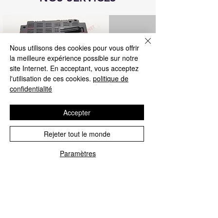
Nous utilisons des cookies pour vous offrir
la meilleure expérience possible sur notre
site Internet. En acceptant, vous acceptez
l'utilisation de ces cookies.
politique de
confidentialité
Accepter
réparation de l'unité de commande
Rejeter tout le monde
Blue&Me
Paramètres
Nous réparons tous les calculateurs
Blue&Me pour Fiat, Alfa Romeo, Lancia,
Jeep et Chrysler.