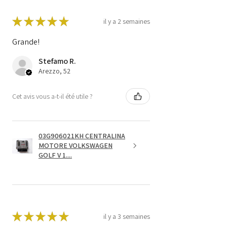
★
★
★
★
★
il y a 2 semaines
Grande!
Stefamo R.
Arezzo, 52
Cet avis vous a-t-il été utile ?
03G906021KH CENTRALINA
MOTORE VOLKSWAGEN
GOLF V 1....
★
★
★
★
★
il y a 3 semaines