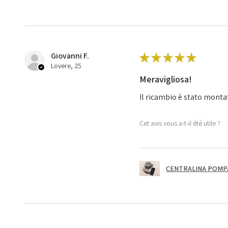
Giovanni F.
★
★
★
★
★
Lovere, 25
Meravigliosa!
Il ricambio è stato monta
Cet avis vous a-t-il été utile ?
CENTRALINA POMPA 