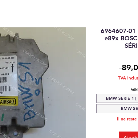
6964607-01
e89x BOS
SÉRI
 89,0
TVA Inclu
Véh
BMW SERIE 1 [ 
BMW SER
Il ne reste
Ajoute