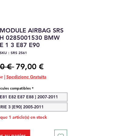
 MODULE AIRBAG SRS
CH 0285001530 BMW
E 1 3 E87 E90
SKU : SRS 2561
Prix
Prix
0 € 
79,00 €
original
promotionnel
se
|
Spedizione Gratuita
icules compatibles
*
E81 E82 E87 E88 ] 2007-2011
IE 3 [E90] 2005-2011
 que 1 article(s) en stock
r au panier