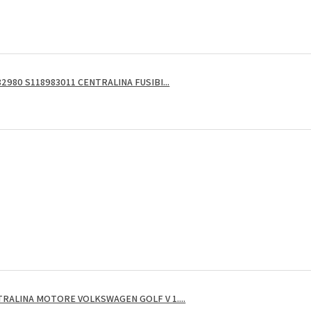
2980 S118983011 CENTRALINA FUSIBI...
RALINA MOTORE VOLKSWAGEN GOLF V 1....