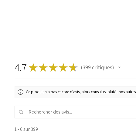
4.7
★
★
★
★
★
399
critiques
399
Ce produit n'a pas encore d'avis, alors consultez plutôt nos autres 
1 - 6 sur 399