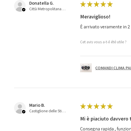
Donatella G.
★
★
★
★
★
Città Metropolitana di Bologna, 45
Meraviglioso!
È arrivato veramente in 2 
Cet avis vous a-t-il été utile ?
COMANDI CLIMA PA
Mario B.
★
★
★
★
★
Castiglione delle Stiviere, 25
Mi è piaciuto davvero 
Consegna rapida , funzion