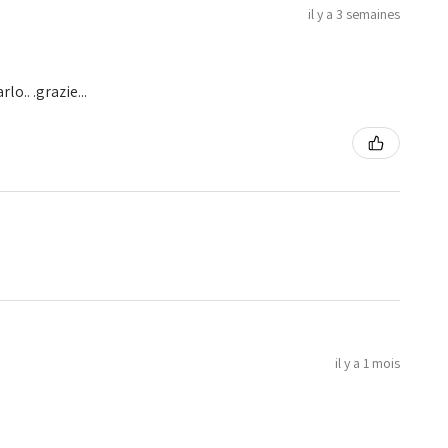
il y a 3 semaines
o.. .grazie...
il y a 1 mois