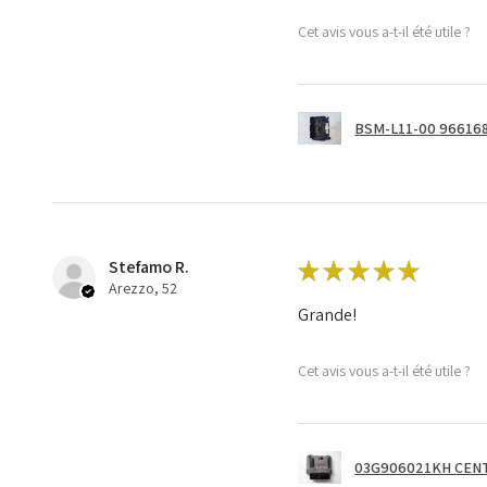
Cet avis vous a-t-il été utile ?
BSM-L11-00 966168
Stefamo R.
★
★
★
★
★
Arezzo, 52
Grande!
Cet avis vous a-t-il été utile ?
03G906021KH CENT