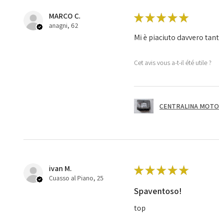
MARCO C.
★
★
★
★
★
anagni, 62
Mi è piaciuto davvero tan
Cet avis vous a-t-il été utile ?
CENTRALINA MOTOR
ivan M.
★
★
★
★
★
Cuasso al Piano, 25
Spaventoso!
top