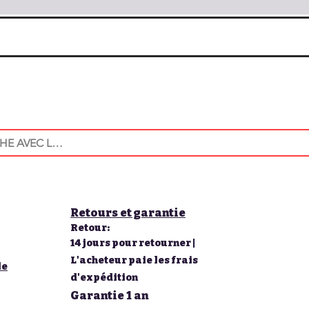
Retours et garantie
Retour:
14 jours pour retourner |
L'acheteur paie les frais
le
d'expédition
Garantie 1 an