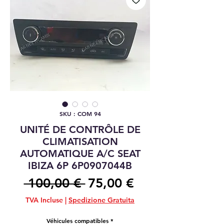
SKU : COM 94
UNITÉ DE CONTRÔLE DE
CLIMATISATION
AUTOMATIQUE A/C SEAT
IBIZA 6P 6P0907044B
Prix
Prix
 100,00 € 
75,00 €
original
promotionnel
TVA Incluse
|
Spedizione Gratuita
Véhicules compatibles
*