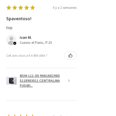
★
★
★
★
★
il y a 2 semaines
Spaventoso!
top
ivan M.
Cuasso al Piano, IT-25
Cet avis vous a-t-il été utile ?
BSM-L11-00 9661682980
S118983011 CENTRALINA
FUSIBI...