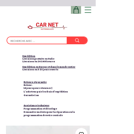
Expédition
Livraison gratuite en Italie
Livraison en 24 à 48 heures
Expédition en Europe et dans le monde entier
Livraison en 3 à 5 jours ouvrés
Retours et garantie
Retour:
14 jours pour retourner |
L'acheteur paie les frais d'expédition
Garantie 1 an
Assistance technique
Programmation et décodage
Demandez un devis pour la réparation ou la
programmation de votre centrale