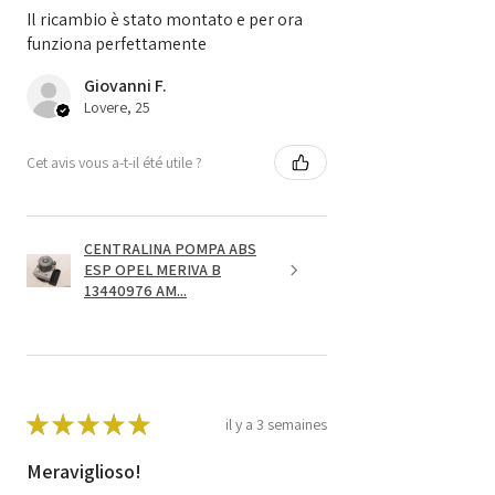
Il ricambio è stato montato e per ora
funziona perfettamente
Giovanni F.
Lovere, 25
Cet avis vous a-t-il été utile ?
CENTRALINA POMPA ABS
ESP OPEL MERIVA B
13440976 AM...
★
★
★
★
★
il y a 3 semaines
Meraviglioso!