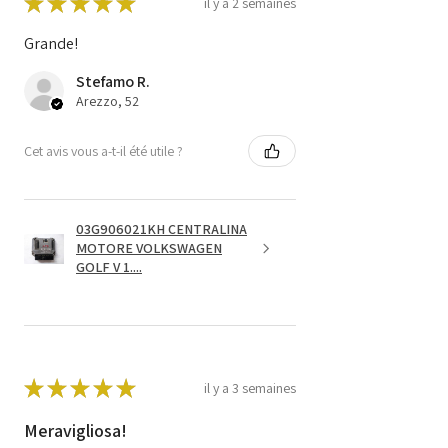
★
★
★
★
★
il y a 2 semaines
Grande!
Stefamo R.
Arezzo, 52
Cet avis vous a-t-il été utile ?
03G906021KH CENTRALINA
MOTORE VOLKSWAGEN
GOLF V 1....
★
★
★
★
★
il y a 3 semaines
Meravigliosa!