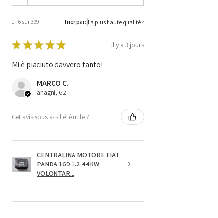
1 - 6 sur 399
Trier par:
★
★
★
★
★
il y a 3 jours
Mi è piaciuto davvero tanto!
MARCO C.
anagni, 62
Cet avis vous a-t-il été utile ?
CENTRALINA MOTORE FIAT
PANDA 169 1.2 44KW
VOLONTAR...