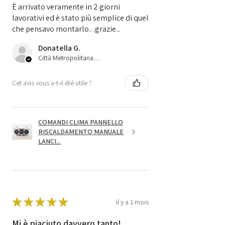
È arrivato veramente in 2 giorni
lavorativi ed è stato più semplice di quel
che pensavo montarlo.. .grazie...
Donatella G.
Città Metropolitana di Bologna, 45
Cet avis vous a-t-il été utile ?
COMANDI CLIMA PANNELLO
RISCALDAMENTO MANUALE
LANCI...
★
★
★
★
★
il y a 1 mois
Mi è piaciuto davvero tanto!