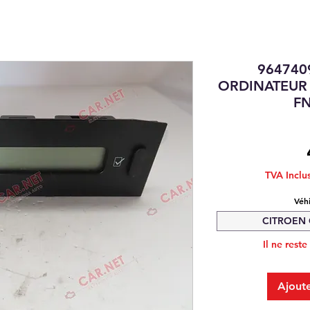
964740
ORDINATEUR
FN
TVA Inclu
Véh
CITROEN C
Il ne reste
Ajoute