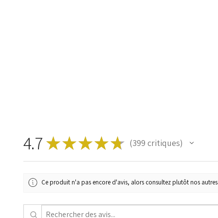
4.7
★
★
★
★
★
399
critiques
399
Ce produit n'a pas encore d'avis, alors consultez plutôt nos autres 