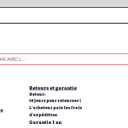
Retours et garantie
Retour:
14 jours pour retourner |
L'acheteur paie les frais
le
d'expédition
Garantie 1 an