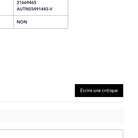
21669465
AUTNS5491443-V
NON
Écrire une critique