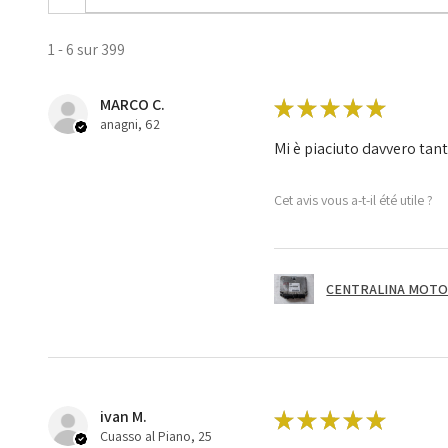
1 - 6 sur 399
MARCO C.
★
★
★
★
★
anagni, 62
Mi è piaciuto davvero tan
Cet avis vous a-t-il été utile ?
CENTRALINA MOTOR
ivan M.
★
★
★
★
★
Cuasso al Piano, 25