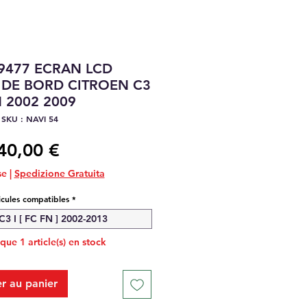
9477 ECRAN LCD
 DE BORD CITROEN C3
 2002 2009
SKU : NAVI 54
Prix
40,00 €
se
|
Spedizione Gratuita
icules compatibles
*
3 I [ FC FN ] 2002-2013
 que 1 article(s) en stock
r au panier