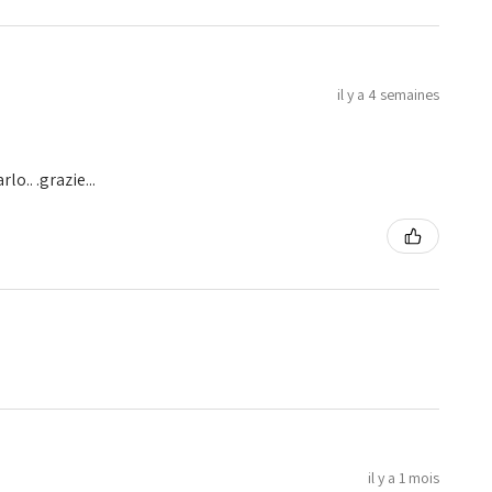
il y a 4 semaines
o.. .grazie...
il y a 1 mois