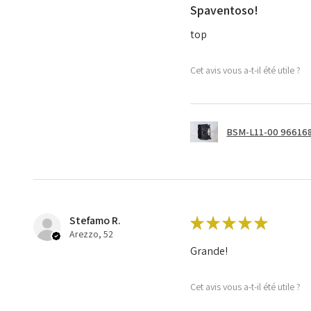
Spaventoso!
top
Cet avis vous a-t-il été utile ?
BSM-L11-00 966168
Stefamo R.
★
★
★
★
★
Arezzo, 52
Grande!
Cet avis vous a-t-il été utile ?