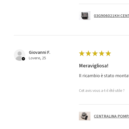
03G906021KH CENT
Giovanni F.
★
★
★
★
★
Lovere, 25
Meravigliosa!
Il ricambio è stato monta
Cet avis vous a-t-il été utile ?
CENTRALINA POMPA 