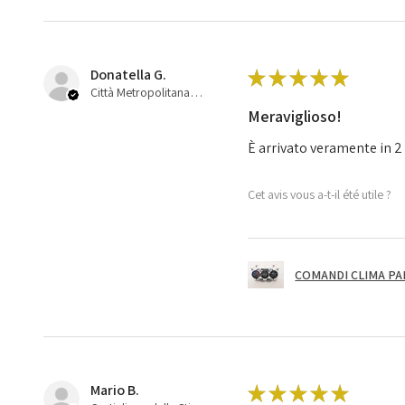
Donatella G.
★
★
★
★
★
Città Metropolitana di Bologna, 45
Meraviglioso!
È arrivato veramente in 2 
Cet avis vous a-t-il été utile ?
COMANDI CLIMA PA
Mario B.
★
★
★
★
★