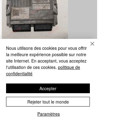
Nous utilisons des cookies pour vous offrir
réparation de l'unité de contrôle GPL
la meilleure expérience possible sur notre
site Internet. En acceptant, vous acceptez
Nous réparons toutes les unités de
l'utilisation de ces cookies.
politique de
contrôle GPL Metatron et Landi Renzo de
confidentialité
la société mère.
Accepter
Rejeter tout le monde
Paramètres