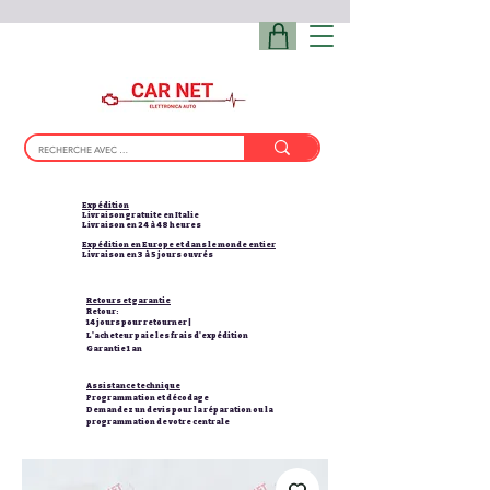
Expédition
Livraison gratuite en Italie
Livraison en 24 à 48 heures
Expédition en Europe et dans le monde entier
Livraison en 3 à 5 jours ouvrés
Retours et garantie
Retour:
14 jours pour retourner |
L'acheteur paie les frais d'expédition
Garantie 1 an
Assistance technique
Programmation et décodage
Demandez un devis pour la réparation ou la
programmation de votre centrale