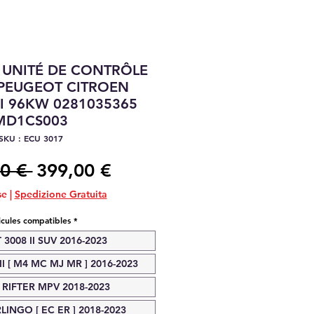
 UNITÉ DE CONTRÔLE
PEUGEOT CITROEN
I 96KW 0281035365
MD1CS003
SKU : ECU 3017
Prix
Prix
0 € 
399,00 €
original
promotionnel
se
|
Spedizione Gratuita
icules compatibles
*
3008 II SUV 2016-2023
I [ M4 MC MJ MR ] 2016-2023
RIFTER MPV 2018-2023
INGO [ EC ER ] 2018-2023