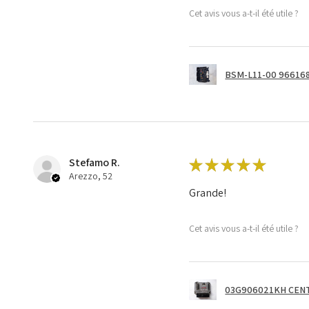
Cet avis vous a-t-il été utile ?
BSM-L11-00 966168
Stefamo R.
★
★
★
★
★
Arezzo, 52
Grande!
Cet avis vous a-t-il été utile ?
03G906021KH CENT