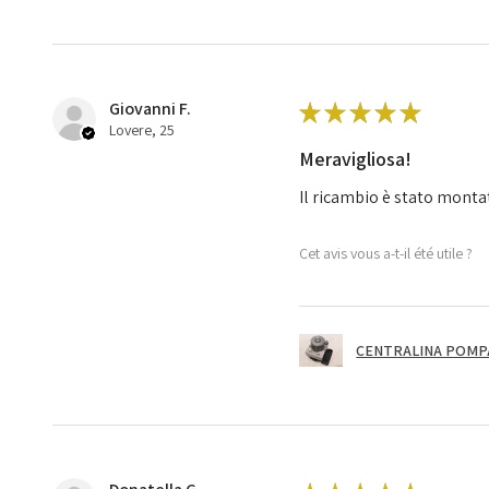
Giovanni F.
★
★
★
★
★
Lovere, 25
Meravigliosa!
Il ricambio è stato monta
Cet avis vous a-t-il été utile ?
CENTRALINA POMPA 