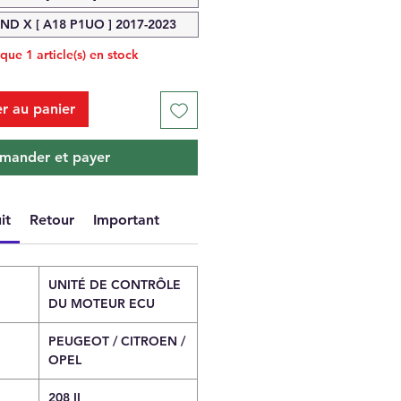
D X [ A18 P1UO ] 2017-2023
 que 1 article(s) en stock
r au panier
ander et payer
it
Retour
Important
UNITÉ DE CONTRÔLE
DU MOTEUR ECU
PEUGEOT / CITROEN /
OPEL
208 II