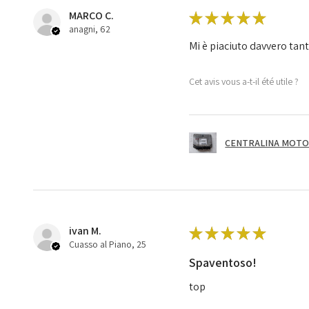
MARCO C.
★
★
★
★
★
anagni, 62
Mi è piaciuto davvero tan
Cet avis vous a-t-il été utile ?
CENTRALINA MOTOR
ivan M.
★
★
★
★
★
Cuasso al Piano, 25
Spaventoso!
top