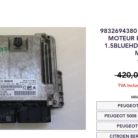
9832694380
MOTEUR 
1.5BLUEHD
 420,0
TVA Inclu
Véh
PEUGEOT 
PEUGEOT 5008 I
PEUGEOT 
CITROEN BERL