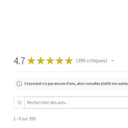
4.7
★
★
★
★
★
399
critiques
399
Ce produit n'a pas encore d'avis, alors consultez plutôt nos autres 
1 - 6 sur 399