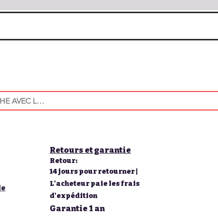
Retours et garantie
Retour:
14 jours pour retourner |
L'acheteur paie les frais
le
d'expédition
Garantie 1 an