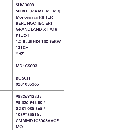
SUV 3008
5008 II [M4 MC MJ MR]
Monospace RIFTER
BERLINGO [EC ER]
GRANDLAND X [ A18
P1UO ]
1.5 BLUEHDI 130 96KW
131CH
YHZ
MD1CS003
BOSCH
0281035365
9832694380 /
98 326 943 80 /
0 281 035 365 /
1039T35516 /
CMMMD1CS003AACE
MO