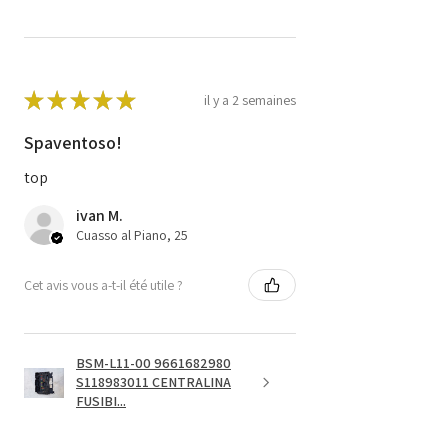
★
★
★
★
★
il y a 2 semaines
Spaventoso!
top
ivan M.
Cuasso al Piano, 25
Cet avis vous a-t-il été utile ?
BSM-L11-00 9661682980
S118983011 CENTRALINA
FUSIBI...