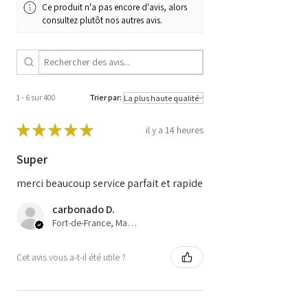
Ce produit n'a pas encore d'avis, alors
BC.0105974.B
consultez plutôt nos autres avis.
1 - 6 sur 400
Trier par:
★
★
★
★
★
il y a 14 heures
Super
merci beaucoup service parfait et rapide
carbonado D.
Fort-de-France, Martinique
Cet avis vous a-t-il été utile ?