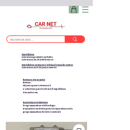
Expédition
Livraison gratuite en Italie
Livraison en 24 à 48 heures
Expédition en Europe et dans le monde entier
Livraison en 3 à 5 jours ouvrés
Retours et garantie
Retour:
14 jours pour retourner |
L'acheteur paie les frais d'expédition
Garantie 1 an
Assistance technique
Programmation et décodage
Demandez un devis pour la réparation ou la
programmation de votre centrale