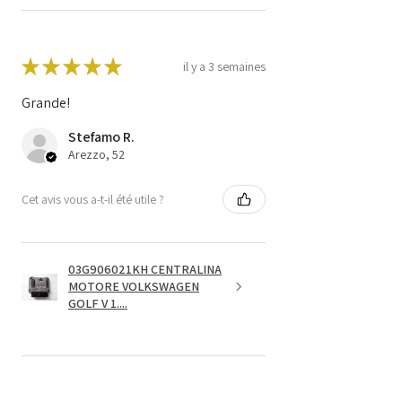
★
★
★
★
★
il y a 3 semaines
Grande!
Stefamo R.
Arezzo, 52
Cet avis vous a-t-il été utile ?
03G906021KH CENTRALINA
MOTORE VOLKSWAGEN
GOLF V 1....