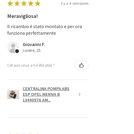
★
★
★
★
★
il y a 4 semaines
Meravigliosa!
Il ricambio è stato montato e per ora
funziona perfettamente
Giovanni F.
Lovere, 25
Cet avis vous a-t-il été utile ?
CENTRALINA POMPA ABS
ESP OPEL MERIVA B
13440976 AM...