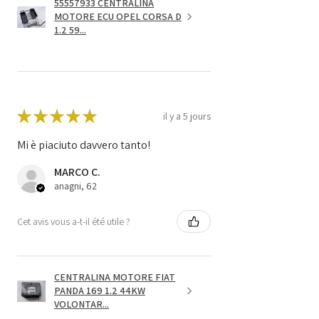
55557933 CENTRALINA
MOTORE ECU OPEL CORSA D
1.2 59...
★
★
★
★
★
il y a 5 jours
Mi è piaciuto davvero tanto!
MARCO C.
anagni, 62
Cet avis vous a-t-il été utile ?
CENTRALINA MOTORE FIAT
PANDA 169 1.2 44KW
VOLONTAR...