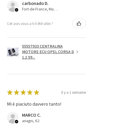
carbonado D.
Fort-de-France, Martinique
Cet avis vous a-t-il été utile ?
55557933 CENTRALINA
MOTORE ECU OPEL CORSA D
1.2 59...
★
★
★
★
★
il y a 1 semaine
Mi è piaciuto davvero tanto!
MARCO C.
anagni, 62