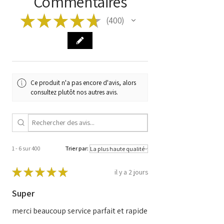
Commentaires
308 Je [ 4A 4C ]
C5 III [ RD ]
★
★
★
★
★
400
400
JUMPY [ VF7 ]
BOUCLIER [ 270 272 ]
2.0 HDI 165 120 kW 163
ch
2.0 D MULTIJET 120KW
163HP
Ce produit n'a pas encore d'avis, alors
RH02
consultez plutôt nos autres avis.
Taper
DCM3.5
Code du
DELPHES
fabricant
28456879
1 - 6 sur 400
Trier par:
Code
9811994280 /
HW 9666912580 /
★
★
★
★
★
il y a 2 jours
DDS CMM DW10C
CEMO
Super
merci beaucoup service parfait et rapide