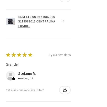
BSM-L11-00 9661682980
S118983011 CENTRALINA
FUSIBI...
★
★
★
★
★
il y a 3 semaines
Grande!
Stefamo R.
Arezzo, 52
Cet avis vous a-t-il été utile ?