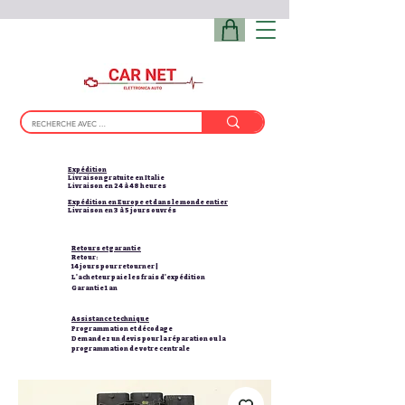
Expédition
Livraison gratuite en Italie
Livraison en 24 à 48 heures
Expédition en Europe et dans le monde entier
Livraison en 3 à 5 jours ouvrés
Retours et garantie
Retour:
14 jours pour retourner |
L'acheteur paie les frais d'expédition
Garantie 1 an
Assistance technique
Programmation et décodage
Demandez un devis pour la réparation ou la
programmation de votre centrale