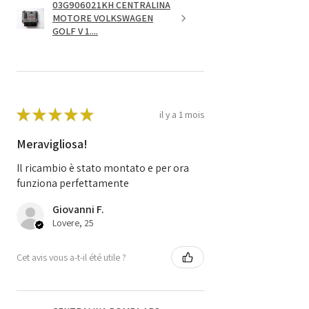
03G906021KH CENTRALINA
MOTORE VOLKSWAGEN
GOLF V 1....
★
★
★
★
★
il y a 1 mois
Meravigliosa!
Il ricambio è stato montato e per ora
funziona perfettamente
Giovanni F.
Lovere, 25
Cet avis vous a-t-il été utile ?