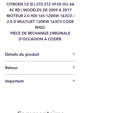
CITROEN C5 III [ 270 272 VF3X OU 4A
4C RD ] MODÈLES DE 2009 À 2017
MOTEUR 2.0 HDI 165 120KW 163CV /
2.0 D MULTIJET 120KW 163CV CODE
RH02.
PIÈCE DE RECHANGE ORIGINALE
D'OCCASION À CODER.
Détails du produit
Retour
Catégorie
UNITÉ DE CONTRÔLE
Politique de retour de 14 jours |
DU MOTEUR ECU
Important
L'acheteur paie les frais d'expédition.
Marque
PEUGEOT / CITROËN /
Veuillez vérifier que les codes
DÉCRET
correspondent à votre article avant de
commander !
Modèle
EXPERT [ VF3X ]
3008 [ OU ]