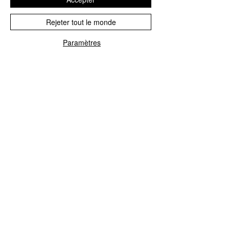
Rejeter tout le monde
Paramètres
réparation de l'unité de commande
Blue&Me
Nous réparons tous les calculateurs
Blue&Me pour Fiat, Alfa Romeo, Lancia,
Jeep et Chrysler.