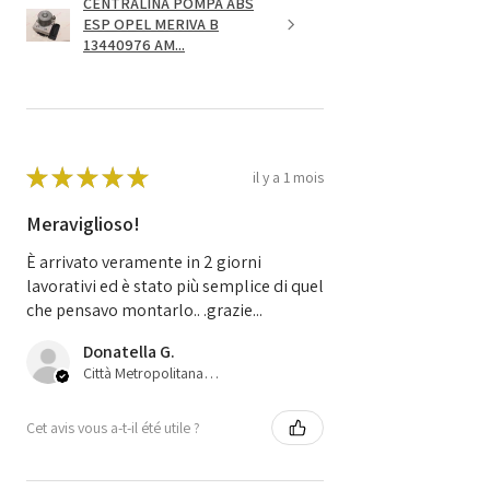
CENTRALINA POMPA ABS
ESP OPEL MERIVA B
13440976 AM...
★
★
★
★
★
il y a 1 mois
Meraviglioso!
È arrivato veramente in 2 giorni
lavorativi ed è stato più semplice di quel
che pensavo montarlo.. .grazie...
Donatella G.
Città Metropolitana di Bologna, 45
Cet avis vous a-t-il été utile ?