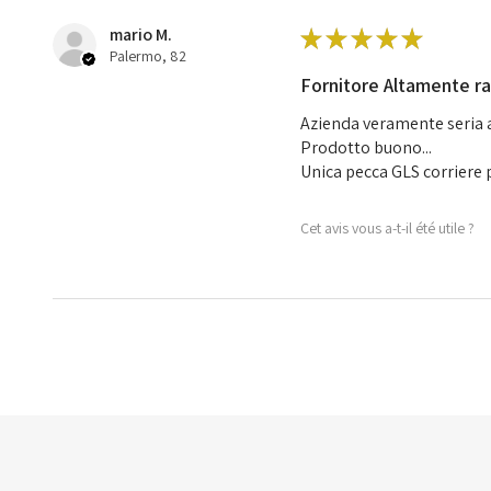
mario M.
★
★
★
★
★
Palermo, 82
Fornitore Altamente 
Azienda veramente seria al
Prodotto buono...
Unica pecca GLS corriere pa
Cet avis vous a-t-il été utile ?