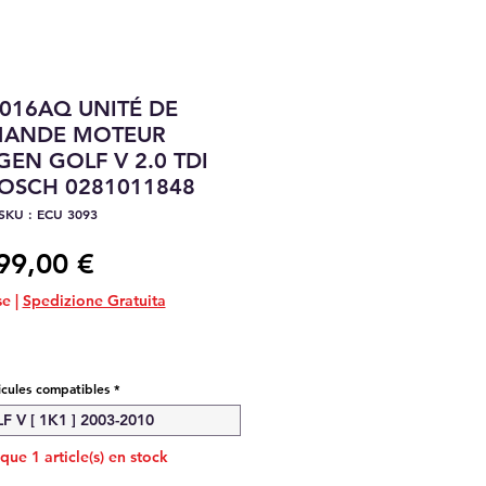
016AQ UNITÉ DE
ANDE MOTEUR
EN GOLF V 2.0 TDI
OSCH 0281011848
SKU : ECU 3093
Prix
99,00 €
se
|
Spedizione Gratuita
icules compatibles
*
 V [ 1K1 ] 2003-2010
 que 1 article(s) en stock