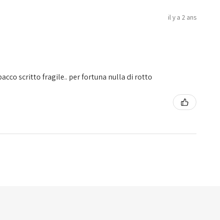
il y a 2 ans
.
pacco scritto fragile.. per fortuna nulla di rotto