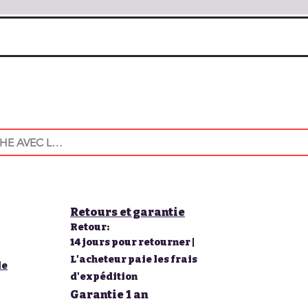
Retours et garantie
Retour:
14 jours pour retourner |
L'acheteur paie les frais
le
d'expédition
Garantie 1 an