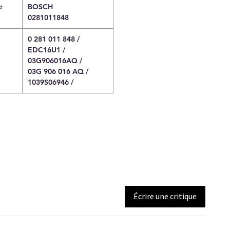
e
BOSCH
0281011848
0 281 011 848 /
EDC16U1 /
03G906016AQ /
03G 906 016 AQ /
1039S06946 /
Écrire une critique