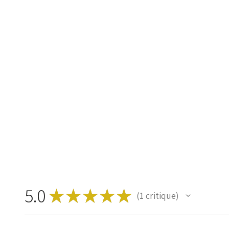
5.0
★
★
★
★
★
1
critique
1