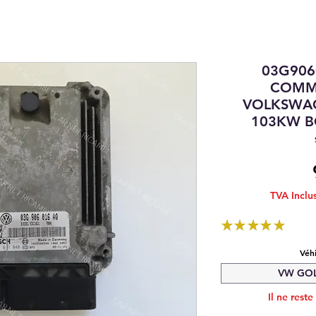
03G906
COMM
VOLKSWAG
103KW B
TVA Inclu
★
★
★
★
★
1
Véh
VW GOLF
Il ne reste