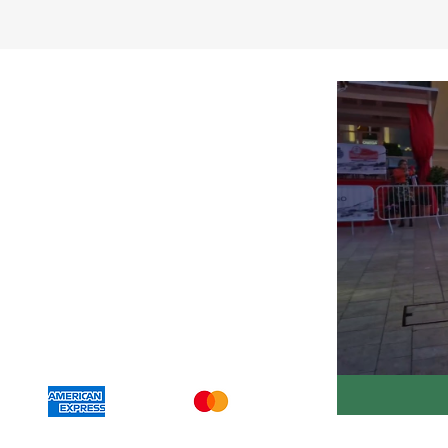
 di D'ercole Ivan
2630011
carnetricambi.com