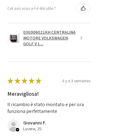
Cet avis vous a-t-il été utile ?
03G906021KH CENTRALINA
MOTORE VOLKSWAGEN
GOLF V 1....
★
★
★
★
★
il y a 3 semaines
Meravigliosa!
Il ricambio è stato montato e per ora
funziona perfettamente
Giovanni F.
Lovere, 25