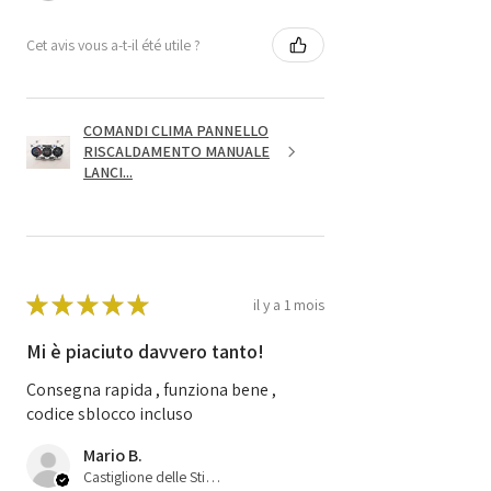
Cet avis vous a-t-il été utile ?
COMANDI CLIMA PANNELLO
RISCALDAMENTO MANUALE
LANCI...
★
★
★
★
★
il y a 1 mois
Mi è piaciuto davvero tanto!
Consegna rapida , funziona bene ,
codice sblocco incluso
Mario B.
Castiglione delle Stiviere, 25