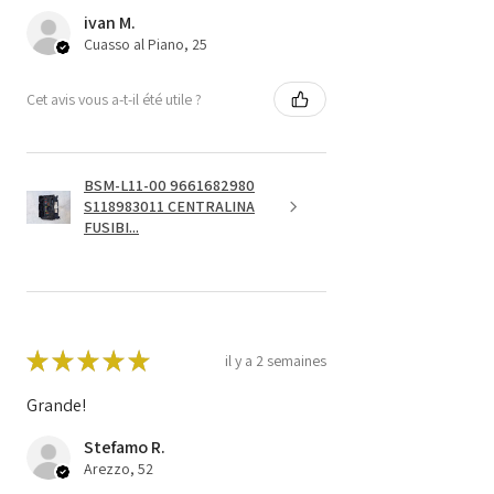
ivan M.
Cuasso al Piano, 25
Cet avis vous a-t-il été utile ?
BSM-L11-00 9661682980
S118983011 CENTRALINA
FUSIBI...
★
★
★
★
★
il y a 2 semaines
Grande!
Stefamo R.
Arezzo, 52