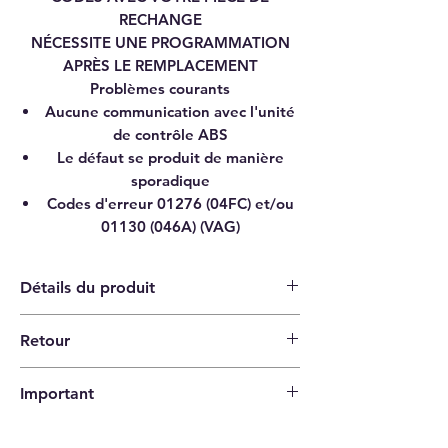
RECHANGE
NÉCESSITE UNE PROGRAMMATION
APRÈS LE REMPLACEMENT
Problèmes courants
Aucune communication avec l'unité
de contrôle ABS
Le défaut se produit de manière
sporadique
Codes d'erreur 01276 (04FC) et/ou
01130 (046A) (VAG)
Détails du produit
Retour
Catégorie
POMPE DE L'UNITÉ DE
Politique de retour de 14 jours |
CONTRÔLE ABS
Important
L'acheteur paie les frais d'expédition
Marque
VW
Veuillez vérifier que les codes