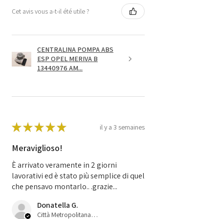
Cet avis vous a-t-il été utile ?
CENTRALINA POMPA ABS
ESP OPEL MERIVA B
13440976 AM...
★
★
★
★
★
il y a 3 semaines
Meraviglioso!
È arrivato veramente in 2 giorni
lavorativi ed è stato più semplice di quel
che pensavo montarlo.. .grazie...
Donatella G.
Città Metropolitana di Bologna, 45