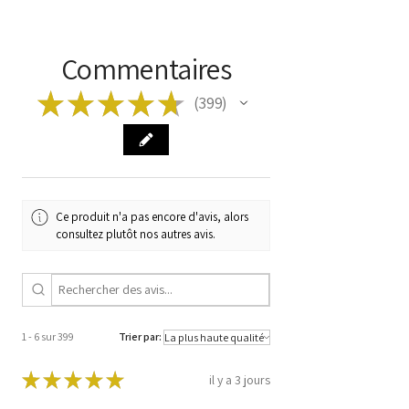
correspondent à votre article avant de
Modèle
Nouvelle Coccinelle
commander !
Taper
ABS ESP
Commentaires
Code du
5C0907379C
★
★
★
★
★
399
399
fabricant
5C0614517B
Code
25.0212-1945.4
28.5610-5460.3
10.0622-3015.1
10.0961-0366.3
Ce produit n'a pas encore d'avis, alors
1122
consultez plutôt nos autres avis.
1 - 6 sur 399
Trier par:
★
★
★
★
★
il y a 3 jours