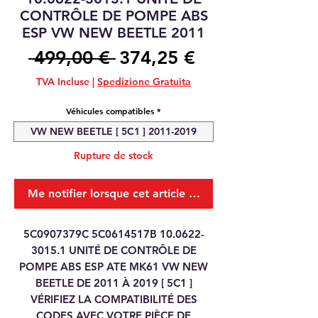
CONTRÔLE DE POMPE ABS
ESP VW NEW BEETLE 2011
Prix
Prix
 499,00 € 
374,25 €
original
promotionnel
TVA Incluse
|
Spedizione Gratuita
Véhicules compatibles
*
VW NEW BEETLE [ 5C1 ] 2011-2019
Rupture de stock
Me notifier lorsque cet article est disponible
5C0907379C 5C0614517B 10.0622-
3015.1 UNITÉ DE CONTRÔLE DE
POMPE ABS ESP ATE MK61 VW NEW
BEETLE DE 2011 À 2019 [ 5C1 ]
VÉRIFIEZ LA COMPATIBILITÉ DES
CODES AVEC VOTRE PIÈCE DE