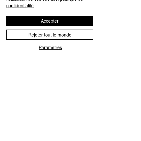
confidentialité
Accepter
Rejeter tout le monde
Paramètres
réparation de l'unité de commande
Blue&Me
Nous réparons tous les calculateurs
Blue&Me pour Fiat, Alfa Romeo, Lancia,
Jeep et Chrysler.