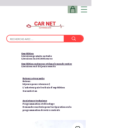
Expédition
Livraison gratuite en Italie
Livraison en 24 à 48 heures
Expédition en Europe et dans le monde entier
Livraison en 3 à 5 jours ouvrés
Retours et garantie
Retour:
14 jours pour retourner |
L'acheteur paie les frais d'expédition
Garantie 1 an
Assistance technique
Programmation et décodage
Demandez un devis pour la réparation ou la
programmation de votre centrale