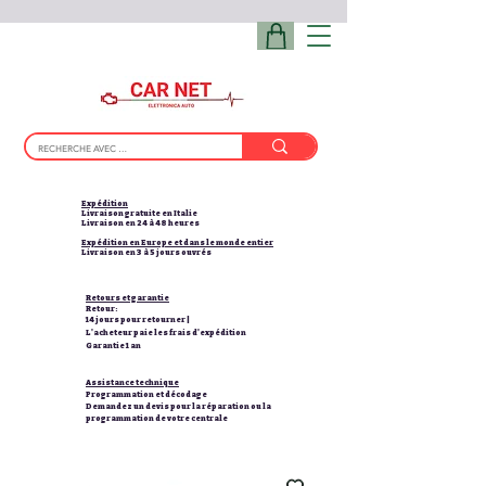
Expédition
Livraison gratuite en Italie
Livraison en 24 à 48 heures
Expédition en Europe et dans le monde entier
Livraison en 3 à 5 jours ouvrés
Retours et garantie
Retour:
14 jours pour retourner |
L'acheteur paie les frais d'expédition
Garantie 1 an
Assistance technique
Programmation et décodage
Demandez un devis pour la réparation ou la
programmation de votre centrale