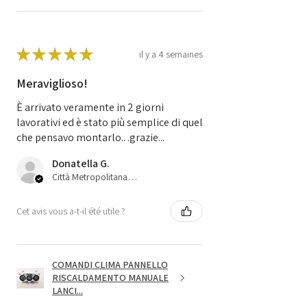
★
★
★
★
★
il y a 4 semaines
Meraviglioso!
È arrivato veramente in 2 giorni
lavorativi ed è stato più semplice di quel
che pensavo montarlo.. .grazie...
Donatella G.
Città Metropolitana di Bologna, 45
Cet avis vous a-t-il été utile ?
COMANDI CLIMA PANNELLO
RISCALDAMENTO MANUALE
LANCI...