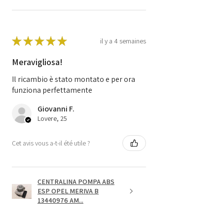
★
★
★
★
★
il y a 4 semaines
Meravigliosa!
Il ricambio è stato montato e per ora
funziona perfettamente
Giovanni F.
Lovere, 25
Cet avis vous a-t-il été utile ?
CENTRALINA POMPA ABS
ESP OPEL MERIVA B
13440976 AM...