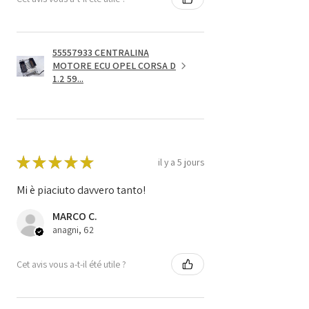
55557933 CENTRALINA
MOTORE ECU OPEL CORSA D
1.2 59...
★
★
★
★
★
il y a 5 jours
Mi è piaciuto davvero tanto!
MARCO C.
anagni, 62
Cet avis vous a-t-il été utile ?