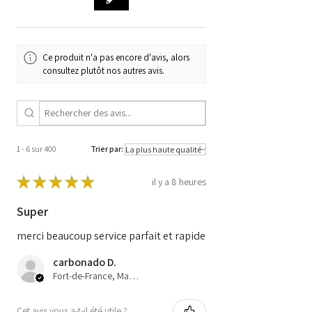
Code du
LANDI RENZO
fabricant
616746000
Code
PCB/n: 88853
Ce produit n'a pas encore d'avis, alors
SW: AE203072G34
consultez plutôt nos autres avis.
HD: 515000/35
CAL par
défaut_LR_AE203072G34
1 - 6 sur 400
Trier par:
★
★
★
★
★
il y a 8 heures
Super
merci beaucoup service parfait et rapide
carbonado D.
Fort-de-France, Martinique
Cet avis vous a-t-il été utile ?