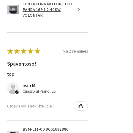
CENTRALINA MOTORE FIAT
PANDA 169 1.2 44KW
VOLONTAR...
★
★
★
★
★
il y a 2 semaines
Spaventoso!
top
ivan M.
Cuasso al Piano, 25
Cet avis vous a-t-il été utile ?
BSM-L11-00 9661682980