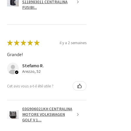
S118983011 CENTRALINA
FUSIBI...
★
★
★
★
★
il y a 2 semaines
Grande!
Stefamo R.
Arezzo, 52
Cet avis vous a-t-il été utile ?
03G906021KH CENTRALINA
MOTORE VOLKSWAGEN
GOLF V 1....