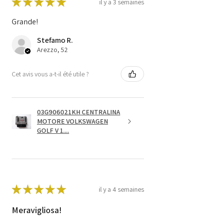
★
★
★
★
★
il y a 3 semaines
Grande!
Stefamo R.
Arezzo, 52
Cet avis vous a-t-il été utile ?
03G906021KH CENTRALINA
MOTORE VOLKSWAGEN
GOLF V 1....
★
★
★
★
★
il y a 4 semaines
Meravigliosa!