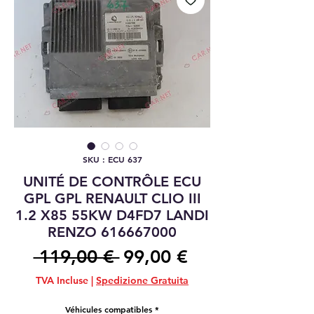
SKU : ECU 637
UNITÉ DE CONTRÔLE ECU
GPL GPL RENAULT CLIO III
1.2 X85 55KW D4FD7 LANDI
RENZO 616667000
Prix
Prix
 119,00 € 
99,00 €
original
promotionnel
TVA Incluse
|
Spedizione Gratuita
Véhicules compatibles
*