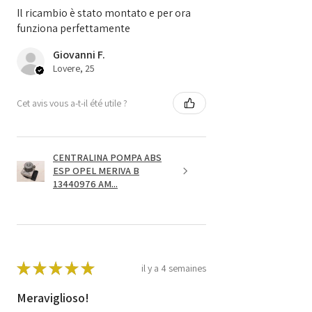
Il ricambio è stato montato e per ora
funziona perfettamente
Giovanni F.
Lovere, 25
Cet avis vous a-t-il été utile ?
CENTRALINA POMPA ABS
ESP OPEL MERIVA B
13440976 AM...
★
★
★
★
★
il y a 4 semaines
Meraviglioso!