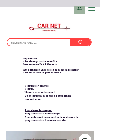
Expédition
Livraison gratuite en Italie
Livraison en 24 à 48 heures
Expédition en Europe et dans le monde entier
Livraison en 3 à 5 jours ouvrés
Retours et garantie
Retour:
14 jours pour retourner |
L'acheteur paie les frais d'expédition
Garantie 1 an
Assistance technique
Programmation et décodage
Demandez un devis pour la réparation ou la
programmation de votre centrale