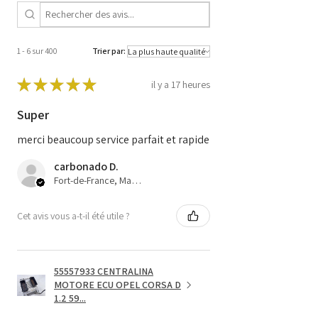
1 - 6 sur 400
Trier par:
★
★
★
★
★
il y a 17 heures
Super
merci beaucoup service parfait et rapide
carbonado D.
Fort-de-France, Martinique
Cet avis vous a-t-il été utile ?
55557933 CENTRALINA
MOTORE ECU OPEL CORSA D
1.2 59...