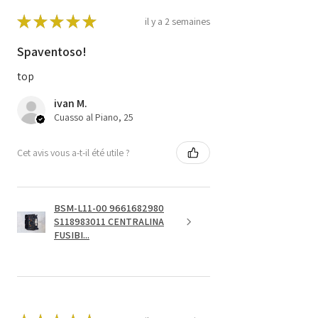
★
★
★
★
★
il y a 2 semaines
Spaventoso!
top
ivan M.
Cuasso al Piano, 25
Cet avis vous a-t-il été utile ?
BSM-L11-00 9661682980
S118983011 CENTRALINA
FUSIBI...