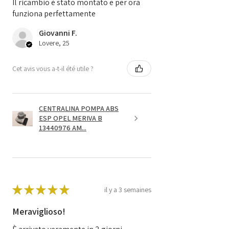
Il ricambio è stato montato e per ora
funziona perfettamente
Giovanni F.
Lovere, 25
Cet avis vous a-t-il été utile ?
CENTRALINA POMPA ABS
ESP OPEL MERIVA B
13440976 AM...
★
★
★
★
★
il y a 3 semaines
Meraviglioso!