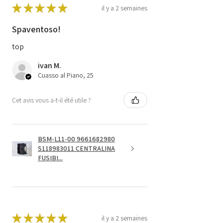
★
★
★
★
★
il y a 2 semaines
Spaventoso!
top
ivan M.
Cuasso al Piano, 25
Cet avis vous a-t-il été utile ?
BSM-L11-00 9661682980
S118983011 CENTRALINA
FUSIBI...
★
★
★
★
★
il y a 2 semaines