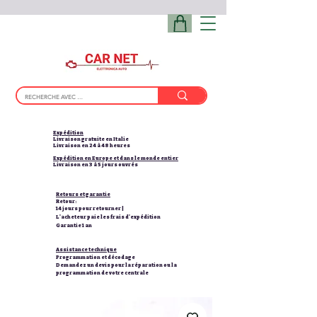
Expédition
Livraison gratuite en Italie
Livraison en 24 à 48 heures
Expédition en Europe et dans le monde entier
Livraison en 3 à 5 jours ouvrés
Retours et garantie
Retour:
14 jours pour retourner |
L'acheteur paie les frais d'expédition
Garantie 1 an
Assistance technique
Programmation et décodage
Demandez un devis pour la réparation ou la
programmation de votre centrale