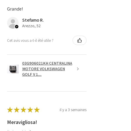
Grande!
Stefamo R.
Arezzo, 52
Cet avis vous a-t-il été utile ?
03G906021KH CENTRALINA
MOTORE VOLKSWAGEN
GOLF V 1....
★
★
★
★
★
il y a 3 semaines
Meravigliosa!