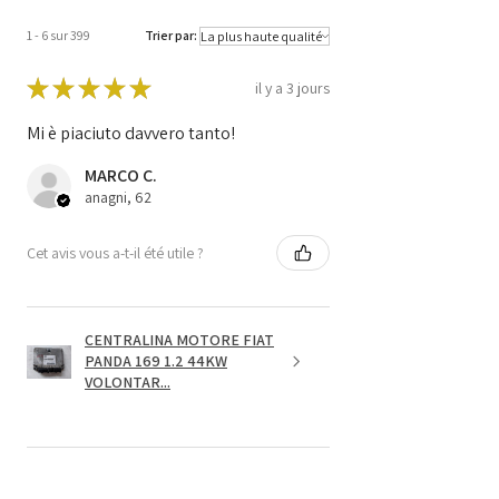
1 - 6 sur 399
Trier par:
★
★
★
★
★
il y a 3 jours
Mi è piaciuto davvero tanto!
MARCO C.
anagni, 62
Cet avis vous a-t-il été utile ?
CENTRALINA MOTORE FIAT
PANDA 169 1.2 44KW
VOLONTAR...