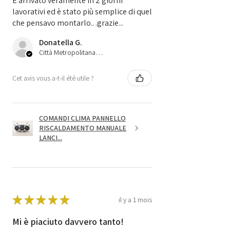
È arrivato veramente in 2 giorni
lavorativi ed è stato più semplice di quel
che pensavo montarlo.. .grazie...
Donatella G.
Città Metropolitana di Bologna, 45
Cet avis vous a-t-il été utile ?
COMANDI CLIMA PANNELLO
RISCALDAMENTO MANUALE
LANCI...
★
★
★
★
★
il y a 1 mois
Mi è piaciuto davvero tanto!